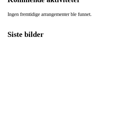
Ingen fremtidige arrangementer ble funnet.
Siste bilder
Turorientering.no er den offisielle portalen for
turorientering på nett fra Norges
Orienteringsforbund.