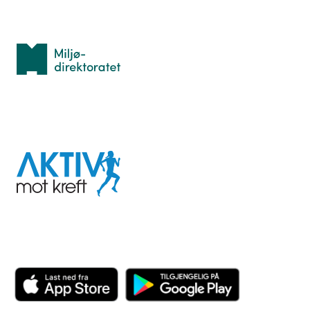
Med støtte fra
Miljødirektoratet
I samarbeid med
Aktiv
mot
kreft
Last ned appen her