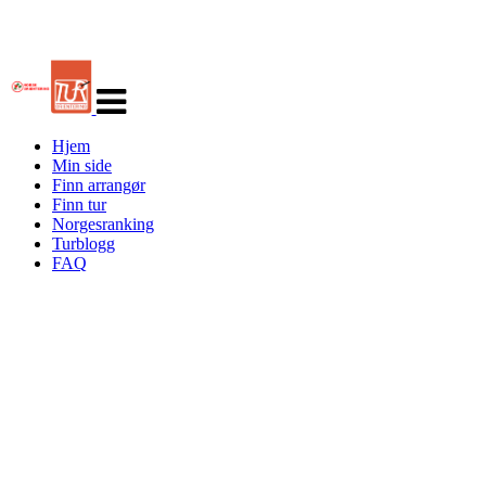
Veksle
navigasjon
Hjem
Min side
Finn arrangør
Finn tur
Norgesranking
Turblogg
FAQ