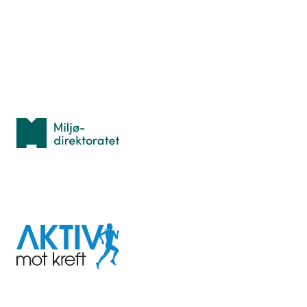
Lær orientering
Idrettsbutikken
Personvern
Med støtte fra
Miljødirektoratet
I samarbeid med
Aktiv
mot
kreft