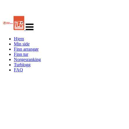
Veksle
navigasjon
Hjem
Min side
Finn arrangør
Finn tur
Norgesranking
Turblogg
FAQ
Turorientering.no er den offisielle portalen for