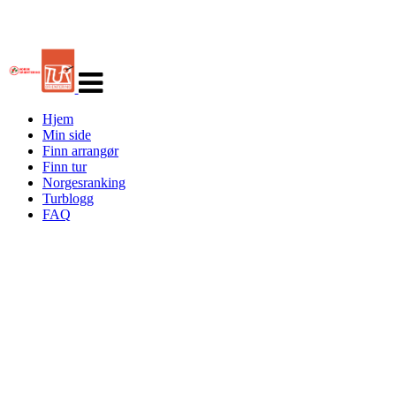
Veksle
navigasjon
Hjem
Min side
Finn arrangør
Finn tur
Norgesranking
Turblogg
FAQ
Turorientering.no er den offisielle portalen for