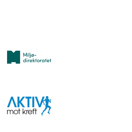
Lær orientering
Idrettsbutikken
Personvern
Med støtte fra
Miljødirektoratet
I samarbeid med
Aktiv
mot
kreft