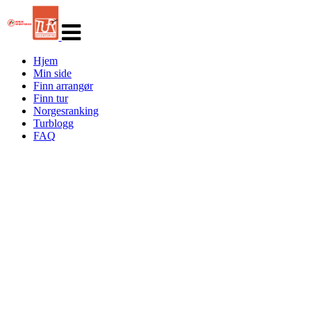
Veksle
navigasjon
Hjem
Min side
Finn arrangør
Finn tur
Norgesranking
Turblogg
FAQ
Turorientering.no er den offisielle portalen for