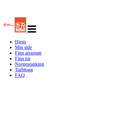
Veksle
navigasjon
Hjem
Min side
Finn arrangør
Finn tur
Norgesranking
Turblogg
FAQ
Turorientering.no er den offisielle portalen for