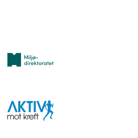
Lær orientering
Idrettsbutikken
Personvern
Med støtte fra
Miljødirektoratet
I samarbeid med
Aktiv
mot
kreft