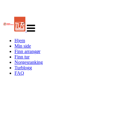
Veksle
navigasjon
Hjem
Min side
Finn arrangør
Finn tur
Norgesranking
Turblogg
FAQ
Turorientering.no er den offisielle portalen for