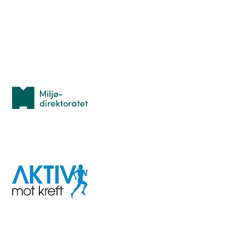
Lær orientering
Idrettsbutikken
Personvern
Med støtte fra
Miljødirektoratet
I samarbeid med
Aktiv
mot
kreft