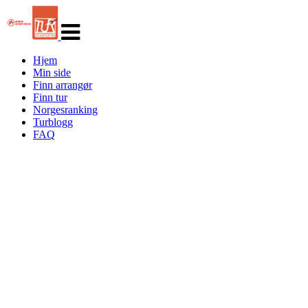
Veksle
navigasjon
Hjem
Min side
Finn arrangør
Finn tur
Norgesranking
Turblogg
FAQ
Turorientering.no er den offisielle portalen for