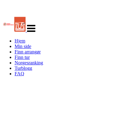
Veksle
navigasjon
Hjem
Min side
Finn arrangør
Finn tur
Norgesranking
Turblogg
FAQ
Turorientering.no er den offisielle portalen for