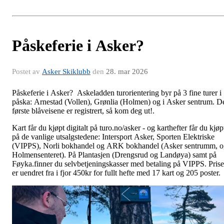
Påskeferie i Asker?
Postet av
Asker Skiklubb
den
28. mar 2026
Påskeferie i Asker? Askeladden turorientering byr på 3 fine turer i
påska: Arnestad (Vollen), Grønlia (Holmen) og i Asker sentrum. D
første blåveisene er registrert, så kom deg ut!.
Kart får du kjøpt digitalt på turo.no/asker - og karthefter får du kjøp
på de vanlige utsalgstedene: Intersport Asker, Sporten Elektriske
(VIPPS), Norli bokhandel og ARK bokhandel (Asker sentrumm, o
Holmensenteret). På Plantasjen (Drengsrud og Landøya) samt på
Føyka.finner du selvbetjeningskasser med betaling på VIPPS. Pris
er uendret fra i fjor 450kr for fullt hefte med 17 kart og 205 poster.