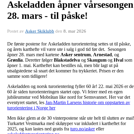
Askeladden åpner vårsesongen
28. mars - til påske!
Postet av
Asker Skiklubb
den
8. mar 2026
De første postene for Askeladden turorientering settes ut til påske,
og årets karthefte vil være ute i salg i god tid før det. Sesongen
åpner 28. mars med kartene
Asker sentrum
,
Arnestad
, og
Grønlia
. Deretter følger
Blakstadelva
og
Skaugum
og
Hval
som
åpner 1. mai. Kartheftet kan bestilles nå, men blir lagt ut på
utsalgstedene så snart det kommer fra trykkeriet. Prisen er den
samme som tidligere!
Askeladden og norsk turorientering fyller 60 år! 22. mai 2026 er de
60 år siden turorienteringen startet opp. Vi feirer med en egen
jubileumstur ved Mobråtan like nord for Semsvannet. Her var det
eventyret startet, les
Jan-Martin Larsens historie om oppstarten av
turorientering i Norge her
Men ikke glem at de 30 vinterpostene står ute helt til slutten av mai
Turkartet Vestmarka med skiløyper var inkludert i kartheftet for
2025, og kan lastes ned gratis fra
turo.no/asker
eller