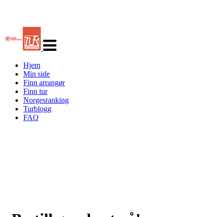
Veksle
navigasjon
Hjem
Min side
Finn arrangør
Finn tur
Norgesranking
Turblogg
FAQ