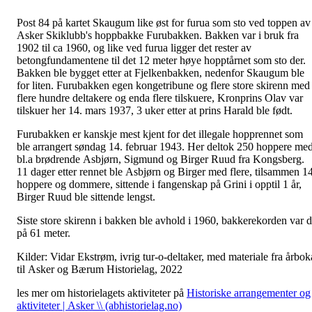
Post 84 på kartet Skaugum like øst for furua som sto ved toppen av
Asker Skiklubb's hoppbakke Furubakken. Bakken var i bruk fra
1902 til ca 1960, og like ved furua ligger det rester av
betongfundamentene til det 12 meter høye hopptårnet som sto der.
Bakken ble bygget etter at Fjelkenbakken, nedenfor Skaugum ble
for liten. Furubakken egen kongetribune og flere store skirenn med
flere hundre deltakere og enda flere tilskuere, Kronprins Olav var
tilskuer her 14. mars 1937, 3 uker etter at prins Harald ble født.
Furubakken er kanskje mest kjent for det illegale hopprennet som
ble arrangert søndag 14. februar 1943. Her deltok 250 hoppere me
bl.a brødrende Asbjørn, Sigmund og Birger Ruud fra Kongsberg.
11 dager etter rennet ble Asbjørn og Birger med flere, tilsammen 1
hoppere og dommere, sittende i fangenskap på Grini i opptil 1 år,
Birger Ruud ble sittende lengst.
Siste store skirenn i bakken ble avhold i 1960, bakkerekorden var 
på 61 meter.
Kilder: Vidar Ekstrøm, ivrig tur-o-deltaker, med materiale fra årbok
til Asker og Bærum Historielag, 2022
les mer om historielagets aktiviteter på
Historiske arrangementer og
aktiviteter | Asker \\ (abhistorielag.no)