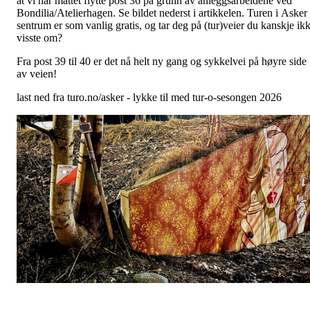
at vi har måttet flytte post 36 på grunn av anleggsarbeidene ved
Bondilia/Atelierhagen. Se bildet nederst i artikkelen. Turen i Asker
sentrum er som vanlig gratis, og tar deg på (tur)veier du kanskje ik
visste om?
Fra post 39 til 40 er det nå helt ny gang og sykkelvei på høyre side
av veien!
last ned fra turo.no/asker - lykke til med tur-o-sesongen 2026