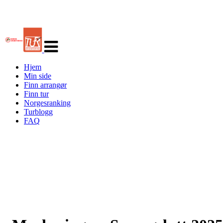
Veksle
navigasjon
Hjem
Min side
Finn arrangør
Finn tur
Norgesranking
Turblogg
FAQ