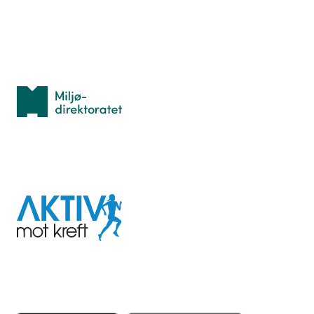
Med støtte fra
Miljødirektoratet
I samarbeid med
Aktiv
mot
kreft
Last ned appen her