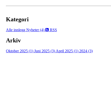
Kategori
Alle innlegg
Nyheter (4)
RSS
Arkiv
Oktober 2025 (1)
Juni 2025 (3)
April 2025 (1)
2024 (3)
Turorientering.no er den offisielle portalen for
turorientering på nett fra Norges
Orienteringsforbund.