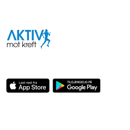
I samarbeid med
Aktiv
mot
kreft
Last ned appen her