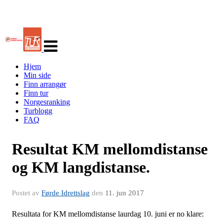
Veksle
navigasjon
Hjem
Min side
Finn arrangør
Finn tur
Norgesranking
Turblogg
FAQ
Resultat KM mellomdistanse
og KM langdistanse.
Postet av
Førde Idrettslag
den
11. jun 2017
Resultata for KM mellomdistanse laurdag 10. juni er no klare: