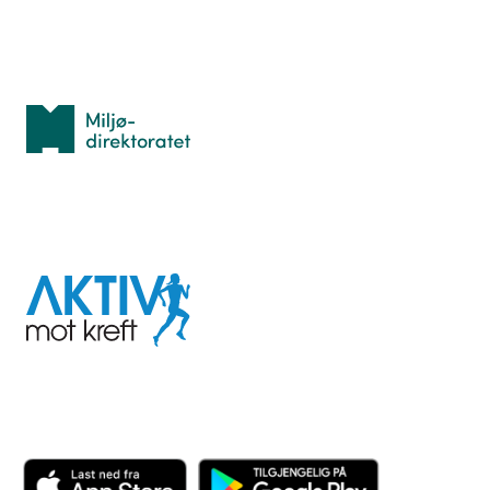
Med støtte fra
Miljødirektoratet
I samarbeid med
Aktiv
mot
kreft
Last ned appen her