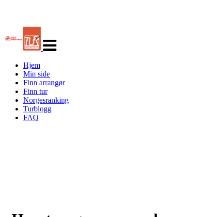
Veksle
navigasjon
Hjem
Min side
Finn arrangør
Finn tur
Norgesranking
Turblogg
FAQ