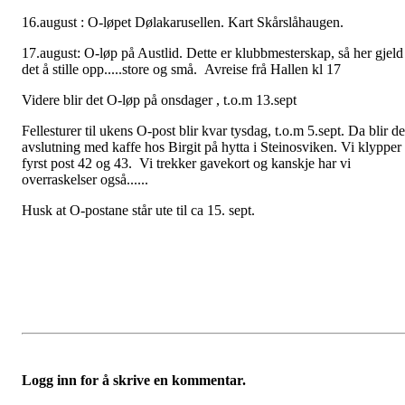
16.august : O-løpet Dølakarusellen. Kart Skårslåhaugen.
17.august: O-løp på Austlid. Dette er klubbmesterskap, så her gjeld
det å stille opp.....store og små. Avreise frå Hallen kl 17
Videre blir det O-løp på onsdager , t.o.m 13.sept
Fellesturer til ukens O-post blir kvar tysdag, t.o.m 5.sept. Da blir de
avslutning med kaffe hos Birgit på hytta i Steinosviken. Vi klypper
fyrst post 42 og 43. Vi trekker gavekort og kanskje har vi
overraskelser også......
Husk at O-postane står ute til ca 15. sept.
Logg inn for å skrive en kommentar.