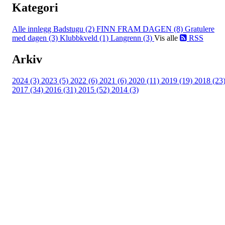
Kategori
Alle innlegg
Badstugu (2)
FINN FRAM DAGEN (8)
Gratulere
med dagen (3)
Klubbkveld (1)
Langrenn (3)
Vis alle
RSS
Arkiv
2024 (3)
2023 (5)
2022 (6)
2021 (6)
2020 (11)
2019 (19)
2018 (23
2017 (34)
2016 (31)
2015 (52)
2014 (3)
Turorientering.no er den offisielle portalen for
turorientering på nett fra Norges
Orienteringsforbund.