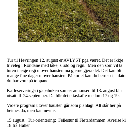
Tur til Høvringen 12. august er AVLYST pga været. Det er ikkje
triveleg i Rondane med tåke, sludd og regn. Men den som vil ta
turen i eige regi utover hausten må gjerne gjera det. Det kan bli
mange fine dager utover hausten. På kortet kan du berre setja dato
du har vore på toppane.
Kaffeserveringa i gapahuken som er annonsert til 13. august blir
utsatt til 24.september. Da blir det eftaskaffe mellom 17 og 19.
Videre program utover hausten går som planlagt: Alt står her på
heimesida, men kan nevne:
15.august : Tur-orientering: Fellestur til Fløtardammen. Avreise kl
18 frå Hallen