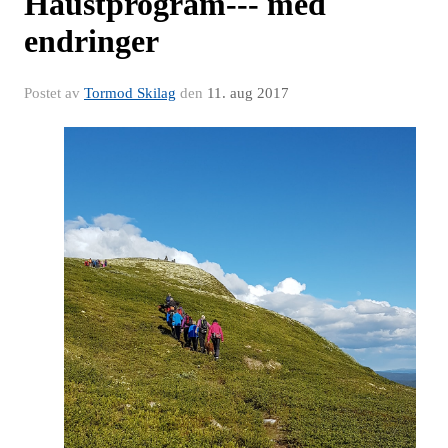
Haustprogram--- med
endringer
Postet av
Tormod Skilag
den
11. aug 2017