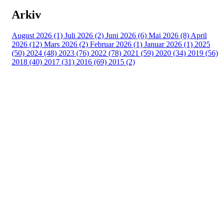
Arkiv
August 2026 (1)
Juli 2026 (2)
Juni 2026 (6)
Mai 2026 (8)
April
2026 (12)
Mars 2026 (2)
Februar 2026 (1)
Januar 2026 (1)
2025
(50)
2024 (48)
2023 (76)
2022 (78)
2021 (59)
2020 (34)
2019 (56)
2018 (40)
2017 (31)
2016 (69)
2015 (2)
Turorientering.no er den offisielle portalen for
turorientering på nett fra Norges
Orienteringsforbund.