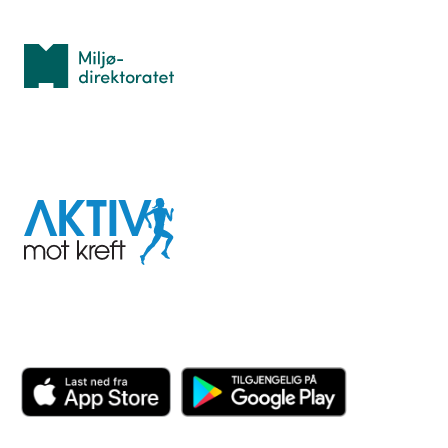
Med støtte fra
Miljødirektoratet
I samarbeid med
Aktiv
mot
kreft
Last ned appen her