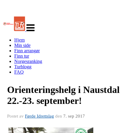
Veksle
navigasjon
Hjem
Min side
Finn arrangør
Finn tur
Norgesranking
Turblogg
FAQ
Orienteringshelg i Naustdal
22.-23. september!
Postet av
Førde Idrettslag
den
7. sep 2017