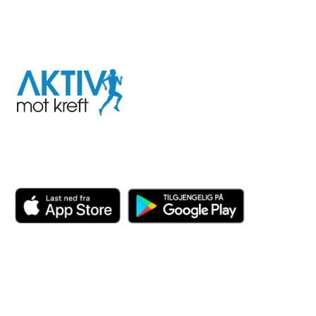
I samarbeid med
Aktiv
mot
kreft
Last ned appen her