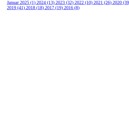
Januar 2025 (1)
2024 (13)
2023 (32)
2022 (10)
2021 (26)
2020 (39
2019 (41)
2018 (18)
2017 (19)
2016 (8)
Turorientering.no er den offisielle portalen for
turorientering på nett fra Norges
Orienteringsforbund.
© 2022 — Norges Orienteringsforbund
Info