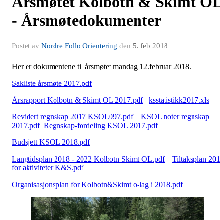
Årsmøtet Kolbotn & Skimt O
- Årsmøtedokumenter
Postet av
Nordre Follo Orientering
den
5. feb 2018
Her er dokumentene til årsmøtet mandag 12.februar 2018.
Sakliste årsmøte 2017.pdf
Årsrapport Kolbotn & Skimt OL 2017.pdf
ksstatistikk2017.xls
Revidert regnskap 2017 KSOL097.pdf
KSOL noter regnskap
2017.pdf
Regnskap-fordeling KSOL 2017.pdf
Budsjett KSOL 2018.pdf
Langtidsplan 2018 - 2022 Kolbotn Skimt OL.pdf
Tiltaksplan 20
for aktiviteter K&S.pdf
Organisasjonsplan for Kolbotn&Skimt o-lag i 2018.pdf