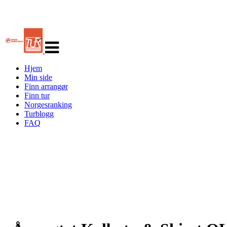
Veksle
navigasjon
Hjem
Min side
Finn arrangør
Finn tur
Norgesranking
Turblogg
FAQ