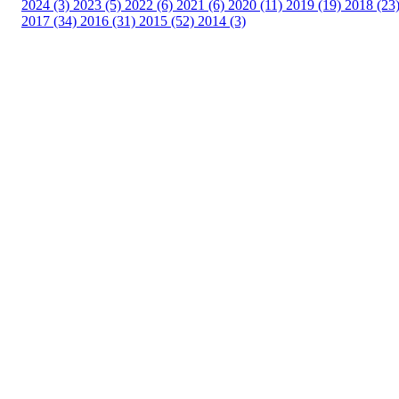
2024 (3)
2023 (5)
2022 (6)
2021 (6)
2020 (11)
2019 (19)
2018 (23
2017 (34)
2016 (31)
2015 (52)
2014 (3)
Turorientering.no er den offisielle portalen for
turorientering på nett fra Norges
Orienteringsforbund.
© 2022 — Norges Orienteringsforbund
Info