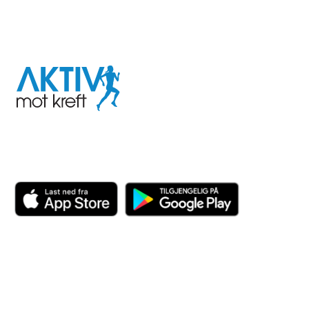
I samarbeid med
Aktiv
mot
kreft
Last ned appen her