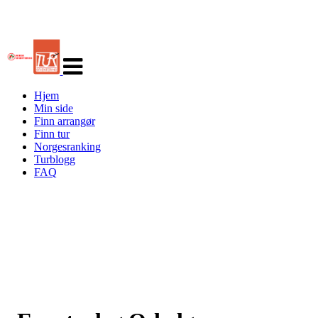
Veksle
navigasjon
Hjem
Min side
Finn arrangør
Finn tur
Norgesranking
Turblogg
FAQ