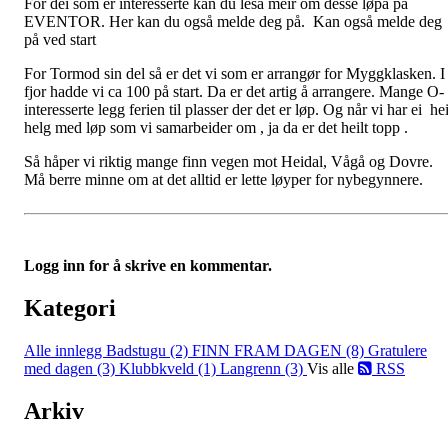
For dei som er interesserte kan du lesa meir om desse løpa på
EVENTOR. Her kan du også melde deg på. Kan også melde deg
på ved start
For Tormod sin del så er det vi som er arrangør for Myggklasken. I
fjor hadde vi ca 100 på start. Da er det artig å arrangere. Mange O-
interesserte legg ferien til plasser der det er løp. Og når vi har ei hei
helg med løp som vi samarbeider om , ja da er det heilt topp .
Så håper vi riktig mange finn vegen mot Heidal, Vågå og Dovre.
Må berre minne om at det alltid er lette løyper for nybegynnere.
Logg inn for å skrive en kommentar.
Kategori
Alle innlegg
Badstugu (2)
FINN FRAM DAGEN (8)
Gratulere
med dagen (3)
Klubbkveld (1)
Langrenn (3)
Vis alle
RSS
Arkiv