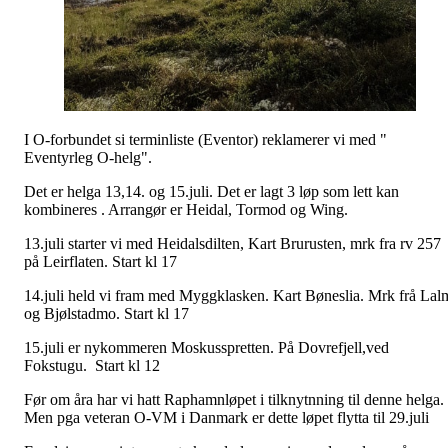
I O-forbundet si terminliste (Eventor) reklamerer vi med "
Eventyrleg O-helg".
Det er helga 13,14. og 15.juli. Det er lagt 3 løp som lett kan
kombineres . Arrangør er Heidal, Tormod og Wing.
13.juli starter vi med Heidalsdilten, Kart Brurusten, mrk fra rv 257
på Leirflaten. Start kl 17
14.juli held vi fram med Myggklasken. Kart Bøneslia. Mrk frå Lal
og Bjølstadmo. Start kl 17
15.juli er nykommeren Moskusspretten. På Dovrefjell,ved
Fokstugu. Start kl 12
Før om åra har vi hatt Raphamnløpet i tilknytnning til denne helga.
Men pga veteran O-VM i Danmark er dette løpet flytta til 29.juli