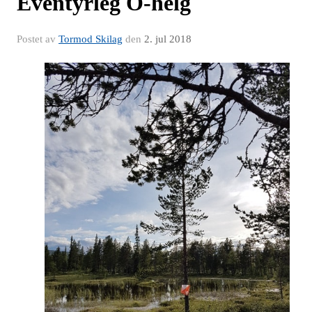
Eventyrleg O-helg
Postet av
Tormod Skilag
den
2. jul 2018