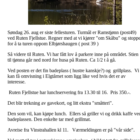
Søndag 26. aug er siste fellesturen. Turmål er Ramstjønn (post49)
ved Ruten Fjellstue. Regner med at vi kjører "om Skåbu" og stopp
for å ta turen oppom Elbjørshaugen ( post 39 )
Så videre til Ruten. Vi har fått lov å parkere inne på området. Stien
til tjønna går ned nord for husa på Ruten. Ca 1/2 t å gå.
Ved posten er det fin badeplass ( hustre kanskje?) og grillplass. Vi
kan få omvisning i Elgtårnet som ligg like ved hvis det er av
interesse.
Ruten Fjellstue har lunchservering fra 13.30 til 16. Pris 350.-.
Det blir trekning av gavekort, og litt ekstra "småtteri".
Den som vil, kan kjøpe lunch. Ellers så griller vi og drikk kaffe ve
badeplassen. Den enkelte tar med grillmat.
Avreise fra Vinstrahallen kl 11. Værmeldingen er på "vår side".