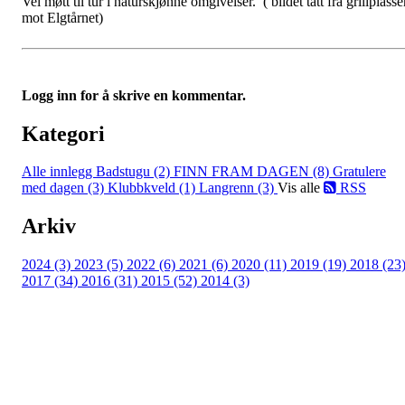
Vel møtt til tur i naturskjønne omgivelser. ( bildet tatt fra grillplass
mot Elgtårnet)
Logg inn for å skrive en kommentar.
Kategori
Alle innlegg
Badstugu (2)
FINN FRAM DAGEN (8)
Gratulere
med dagen (3)
Klubbkveld (1)
Langrenn (3)
Vis alle
RSS
Arkiv
2024 (3)
2023 (5)
2022 (6)
2021 (6)
2020 (11)
2019 (19)
2018 (23
2017 (34)
2016 (31)
2015 (52)
2014 (3)