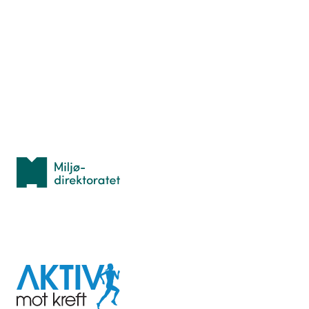
Nyttige ressurser
Hva er TurOrientering?
Lær orientering
Idrettsbutikken
Personvern
Med støtte fra
Miljødirektoratet
I samarbeid med
Aktiv
mot
kreft