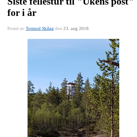
Siste fellestur til "Ukens post"
for i år
Postet av
Tormod Skilag
den
23. aug 2018