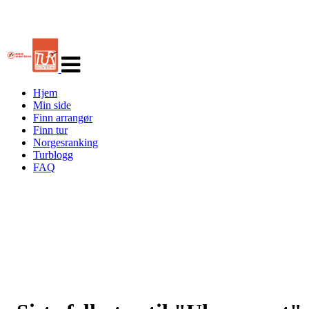
Veksle
navigasjon
Hjem
Min side
Finn arrangør
Finn tur
Norgesranking
Turblogg
FAQ