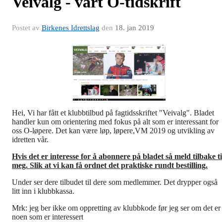
Veivalg - vårt O-tidskrift
Postet av
Birkenes Idrettslag
den
18. jan 2019
Hei, Vi har fått et klubbtilbud på fagtidsskriftet "Veivalg". Bladet
handler kun om orientering med fokus på alt som er interessant for
oss O-løpere. Det kan være løp, løpere,VM 2019 og utvikling av
idretten vår.
Hvis det er interesse for å abonnere på bladet så meld tilbake ti
meg. Slik at vi kan få ordnet det praktiske rundt bestilling.
Under ser dere tilbudet til dere som medlemmer. Det drypper også
litt inn i klubbkassa.
Mrk: jeg ber ikke om oppretting av klubbkode før jeg ser om det er
noen som er interessert