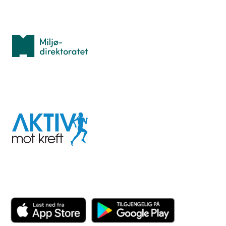
Med støtte fra
Miljødirektoratet
I samarbeid med
Aktiv
mot
kreft
Last ned appen her