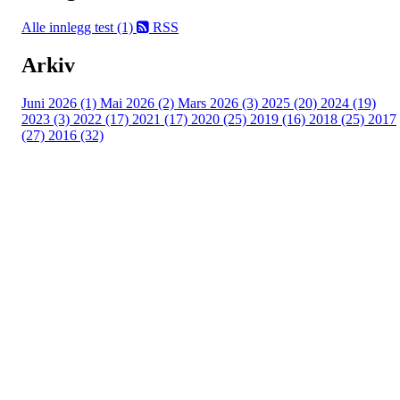
Alle innlegg
test (1)
RSS
Arkiv
Juni 2026 (1)
Mai 2026 (2)
Mars 2026 (3)
2025 (20)
2024 (19)
2023 (3)
2022 (17)
2021 (17)
2020 (25)
2019 (16)
2018 (25)
2017
(27)
2016 (32)
Turorientering.no er den offisielle portalen for
turorientering på nett fra Norges
Orienteringsforbund.