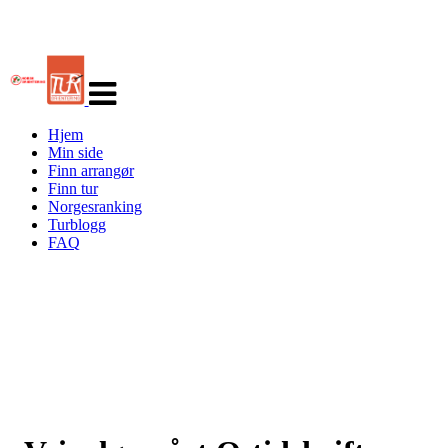
Veksle
navigasjon
Hjem
Min side
Finn arrangør
Finn tur
Norgesranking
Turblogg
FAQ