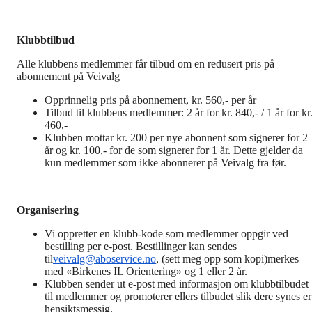
Klubbtilbud
Alle klubbens medlemmer får tilbud om en redusert pris på
abonnement på Veivalg
Opprinnelig pris på abonnement, kr. 560,- per år
Tilbud til klubbens medlemmer: 2 år for kr. 840,- / 1 år for kr
460,-
Klubben mottar kr. 200 per nye abonnent som signerer for 2
år og kr. 100,- for de som signerer for 1 år. Dette gjelder da
kun medlemmer som ikke abonnerer på Veivalg fra før.
Organisering
Vi oppretter en klubb-kode som medlemmer oppgir ved
bestilling per e-post. Bestillinger kan sendes
til
veivalg@aboservice.no
, (sett meg opp som kopi)merkes
med «Birkenes IL Orientering» og 1 eller 2 år.
Klubben sender ut e-post med informasjon om klubbtilbudet
til medlemmer og promoterer ellers tilbudet slik dere synes er
hensiktsmessig.