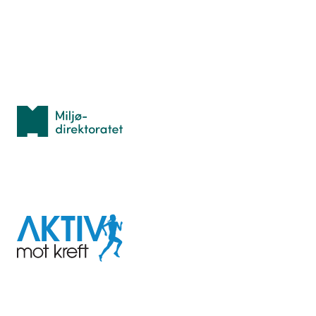
Idrettsbutikken
Personvern
Med støtte fra
Miljødirektoratet
I samarbeid med
Aktiv
mot
kreft
Last ned appen her