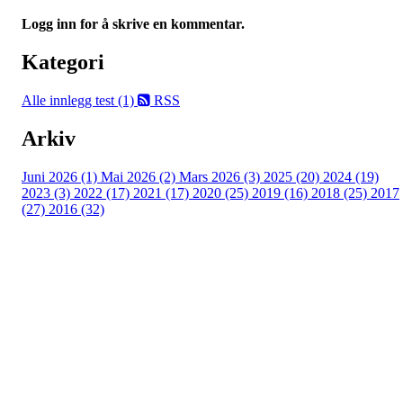
Logg inn for å skrive en kommentar.
Kategori
Alle innlegg
test (1)
RSS
Arkiv
Juni 2026 (1)
Mai 2026 (2)
Mars 2026 (3)
2025 (20)
2024 (19)
2023 (3)
2022 (17)
2021 (17)
2020 (25)
2019 (16)
2018 (25)
2017
(27)
2016 (32)
Turorientering.no er den offisielle portalen for
turorientering på nett fra Norges