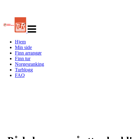
Veksle
navigasjon
Hjem
Min side
Finn arrangør
Finn tur
Norgesranking
Turblogg
FAQ