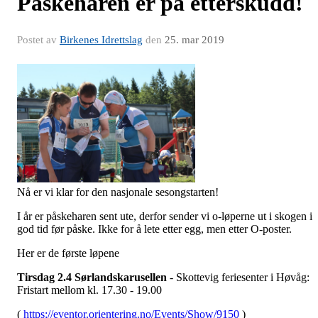
Påskeharen er på etterskudd!
Postet av
Birkenes Idrettslag
den
25. mar 2019
Nå er vi klar for den nasjonale sesongstarten!
I år er påskeharen sent ute, derfor sender vi o-løperne ut i skogen i
god tid før påske. Ikke for å lete etter egg, men etter O-poster.
Her er de første løpene
Tirsdag 2.4 Sørlandskarusellen
- Skottevig feriesenter i Høvåg:
Fristart mellom kl. 17.30 - 19.00
(
https://eventor.orientering.no/Events/Show/9150
)