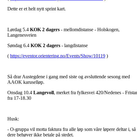
Dette er et helt nytt sprint kart.
Lørdag 5.4
KOK 2 dagers
- mellomdistanse - Holskogen,
Langenesveien
Søndag 6.4
KOK 2 dagers
- langdistanse
(
https://eventor.orientering.no/Events/Show/10119
)
Så drar Austegdene i gang med siste og avsluttende sesong med
AAOK karuselløp.
Onsdag 10.4
Langevoll
, merket fra fylkesvei 420/Nedenes - Fristar
fra 17-18.30
Husk:
- O-gruppa vil motta faktura fra alle løp som våre løpere deltar i, så
dere behøver ikke betale på stedet.