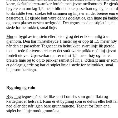
korte, skråstilte trerr-streker fordelt med jevne mellomrom. Er gjerd
høyere enn om lag 1,5 meter blir det ikke passerbart og tegnet har 
to skråstilte tverr-streker tett sammen og linja er en del breiere enn e
passerbart. Et gjerde kan være delvis ødelagt og kan ligge på bakk
og noen plasser nesten nedgrodd. Det tegnes med en stiplet linje i
stede for heltrukket, smal linje.
Mur
er bygd av tre, stein eller betong og det er ikke mulig å se
gjennom. Den har minstehøyde 1 meter og er opp til 1,5 meter høy
når den er passerbar. Tegnet er en heltrukket, svart linje lik gjerde,
men i stede for tverr-streker er det små svarte prikker på linja jevnt
fordelt utover. Upasserbar mur er minst 1,5 meter høy og har ei
breiere linje og to og to prikker samlet på linja. Ødelagt mur er som
et ødelagt gjerde og har ei stiplet linje i stede for heltrukket, smal
linje som karttegn.
Bygning og ruin
Bygning
tegnes på kartet like stort i omriss som grunnflata og
karttegnet er helsvart.
Ruin
er et bygning som er delvis eller helt fal
ned eller det står igjen bare grunnmurene. Tegnet for Ruin er ei
stiplet brei linje rundt grunnflata.