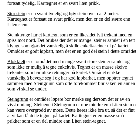
fortsatt tydelig. Karttegnet er en svart liten prikk.
Stor stein
er en svært tydelig og høy stein over ca. 2 meter.
Karttegnet er fortsatt en svart prikk, men den er en del større enn
Liten stein.
Steinklynge
har et karttegn som er en likesidet fylt trekant med en
spiss mot nord. Det brukes der det er mange steiner samlet i en tett
klynge som gjør det vanskelig å skille enkelt-steiner ut på kartet.
Området er godt løpbart, men det er en god del stein i dette området
Blokkfelt
er et området med mange svært store steiner samlet og
som ikke er mulig å tegne enkeltvis. Tegnet er en masse skeive
trekanter som har ulike retninger på kartet. Området er ikke
vanskelig å bevege seg i og har god løpbarhet, men opptrer tegnet
sammen med Steingrunn som ofte forekommer blir saken en annen
som vi skal se under.
Steingrunn
er områder løpere bør merke seg dersom det er av en
visst omfang. Steinene i Steingrunn er noe mindre enn Liten stein 
kan være overgrodd av mose. Dette høres ikke bra ut, så det er fint
at vi kan få dette tegnet på kartet. Karttegnet er en masse små
prikker som er en del mindre enn Liten stein-tegnet.