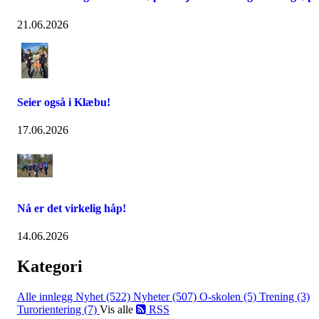
21.06.2026
Seier også i Klæbu!
17.06.2026
Nå er det virkelig håp!
14.06.2026
Kategori
Alle innlegg
Nyhet (522)
Nyheter (507)
O-skolen (5)
Trening (3)
Turorientering (7)
Vis alle
RSS