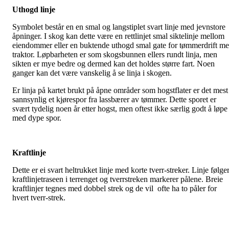
Uthogd linje
Symbolet består en en smal og langstiplet svart linje med jevnstore
åpninger. I skog kan dette være en rettlinjet smal siktelinje mellom
eiendommer eller en buktende uthogd smal gate for tømmerdrift m
traktor. Løpbarheten er som skogsbunnen ellers rundt linja, men
sikten er mye bedre og dermed kan det holdes større fart. Noen
ganger kan det være vanskelig å se linja i skogen.
Er linja på kartet brukt på åpne områder som hogstflater er det mest
sannsynlig et kjørespor fra lassbærer av tømmer. Dette sporet er
svært tydelig noen år etter hogst, men oftest ikke særlig godt å løpe 
med dype spor.
Kraftlinje
Dette er ei svart heltrukket linje med korte tverr-streker. Linje følge
kraftlinjetraseen i terrenget og tverrstreken markerer pålene. Breie
kraftlinjer tegnes med dobbel strek og de vil ofte ha to påler for
hvert tverr-strek.