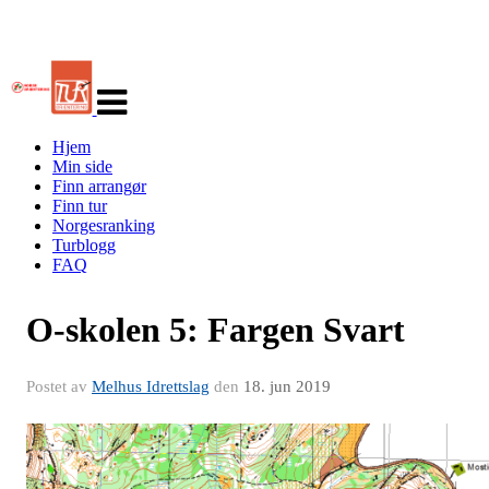
Veksle
navigasjon
Hjem
Min side
Finn arrangør
Finn tur
Norgesranking
Turblogg
FAQ
O-skolen 5: Fargen Svart
Postet av
Melhus Idrettslag
den
18. jun 2019