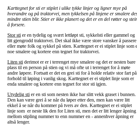
Karttegnet for sti er stiplet i ulike tykke linjer og ligner mye på
hverandre og på traktorvei, men tykkelsen på linjene er smalere de
mindre stien blir. Stier er ikke planert og det er en del røtter og stei
å forsere.
Stor sti
er en tydelig og svært lettløpt sti, sykkelsti eller gammel og
litt gjengrodd traktorvei. Det skal ikke være store vansker å passere
eller møte folk og sykkel på stien. Karttegnet er ei stiplet linje som 
noe smalere og kortere enn tegnet for traktorvei.
Liten sti
derimot er er i terrenget mye smalere og det er nesten bare
plass til en person på stien og vi må ofte ut i terrenget for å møte
andre løpere. Fortsatt er det en grei sti for å holde relativ stor fart på
forhold til løping i vanlig skog. Karttegnet er ei stiplet linje som er
enda smalere og kortere enn tegnet for stor sti igjen.
Utydelig sti
er en sti som nesten ikke har slitt vekk graset i bunnen.
Den kan være grei å se når du løper etter den, men kan være litt
ekkel å se når du kommer på tvers av den. Karttegnet er ei stiplet
linje som er neste lik den for Liten sti, men det er litt lenger åpning
mellom stipling nummer to enn nummer en - annenhver åpning er
altså lenger.