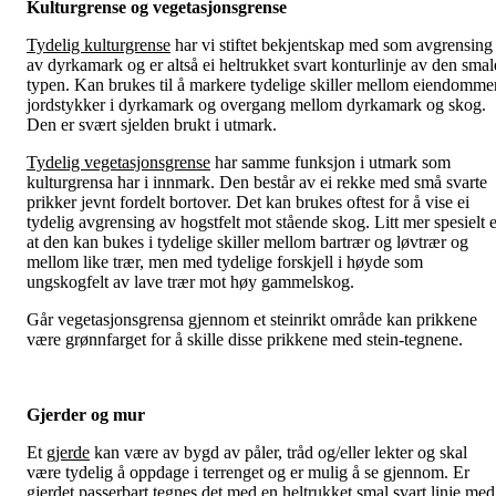
Kulturgrense og vegetasjonsgrense
Tydelig kulturgrense
har vi stiftet bekjentskap med som avgrensing
av dyrkamark og er altså ei heltrukket svart konturlinje av den smal
typen. Kan brukes til å markere tydelige skiller mellom eiendommer
jordstykker i dyrkamark og overgang mellom dyrkamark og skog.
Den er svært sjelden brukt i utmark.
Tydelig vegetasjonsgrense
har samme funksjon i utmark som
kulturgrensa har i innmark. Den består av ei rekke med små svarte
prikker jevnt fordelt bortover. Det kan brukes oftest for å vise ei
tydelig avgrensing av hogstfelt mot stående skog. Litt mer spesielt e
at den kan bukes i tydelige skiller mellom bartrær og løvtrær og
mellom like trær, men med tydelige forskjell i høyde som
ungskogfelt av lave trær mot høy gammelskog.
Går vegetasjonsgrensa gjennom et steinrikt område kan prikkene
være grønnfarget for å skille disse prikkene med stein-tegnene.
Gjerder og mur
Et
gjerde
kan være av bygd av påler, tråd og/eller lekter og skal
være tydelig å oppdage i terrenget og er mulig å se gjennom. Er
gjerdet passerbart tegnes det med en heltrukket smal svart linje med