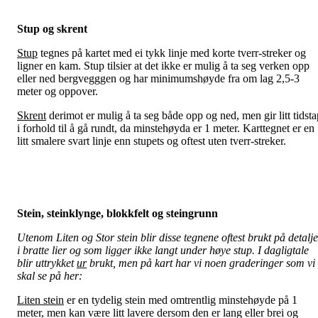
Stup og skrent
Stup
tegnes på kartet med ei tykk linje med korte tverr-streker og
ligner en kam. Stup tilsier at det ikke er mulig å ta seg verken opp
eller ned bergvegggen og har minimumshøyde fra om lag 2,5-3
meter og oppover.
Skrent
derimot er mulig å ta seg både opp og ned, men gir litt tidsta
i forhold til å gå rundt, da minstehøyda er 1 meter. Karttegnet er en
litt smalere svart linje enn stupets og oftest uten tverr-streker.
Stein, steinklynge, blokkfelt og steingrunn
Utenom Liten og Stor stein blir
disse tegnene oftest brukt på detalje
i bratte lier og som ligger ikke langt under høye st
up. I dagligtale
blir uttrykket
ur
brukt, men på kart har vi noen graderinger som vi
skal se på her:
Liten stein
er en tydelig stein med omtrentlig minstehøyde på 1
meter, men kan være litt lavere dersom den er lang eller brei og