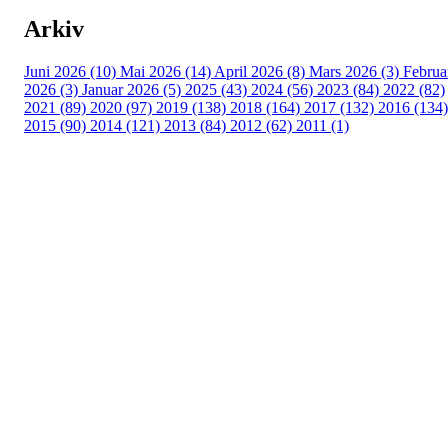
Arkiv
Juni 2026 (10)
Mai 2026 (14)
April 2026 (8)
Mars 2026 (3)
Februa
2026 (3)
Januar 2026 (5)
2025 (43)
2024 (56)
2023 (84)
2022 (82)
2021 (89)
2020 (97)
2019 (138)
2018 (164)
2017 (132)
2016 (134)
2015 (90)
2014 (121)
2013 (84)
2012 (62)
2011 (1)
Turorientering.no er den offisielle portalen for
turorientering på nett fra Norges
Orienteringsforbund.