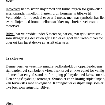
Veier
Hovedvei
har to svarte linjer med den brune fargen for grus- eller
asfaltområder i mellom. Fargen brun kommer vi tilbake til.
Veibredden for hovedvei er over 5 meter, men når symbolet har fler
svarte linjer med brunt imellom snakker mye breiere veier som
motorvei.
Bilvei
har veibredde under 5 meter og har en jevn tykk svart strek
som slynger seg der veien går. Den er en godt vedlikeholdt vei for
biler og kan ha et dekke av asfalt eller grus.
Traktorvei
Denne veien er vesentlig mindre vedlikeholdt og opparbeidet enn
standarden vei-symbolene viser. Traktorvei er ikke egnet for vanlig
bil, men har en god standard for løping på høyde med f.eks. stor sti
Den er også tydelig i terrenget. Symbolet er en kraftig stiplet linje 
kan forveksles med sti-tegnene. Karttegnet er ei stiplet linje som er
like brei som tegnet for Bilvei.
Stier