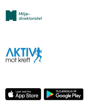
Med støtte fra
Miljødirektoratet
I samarbeid med
Aktiv
mot
kreft
Last ned appen her