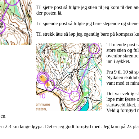
Til sjette post så fulgte jeg stien til jeg kom til den 
der posten lå.
Til sjuende post så fulgte jeg bare slepende og stiene h
Til strekk åtte så løp jeg egentlig bare på kompass kur
Til niende post s
store stien og fu
ovenfor skrentre
inn i søkket.
Fra 9 til 10 så sp
Nydalen skiklubb
vant med et minu
Det var veldig sl
løpe mitt første 
startøyeblikket,
Veldig fornøyd 
jen.
en 2.3 km lange løypa. Det er jeg godt fornøyd med. Jeg kom på 23 pla