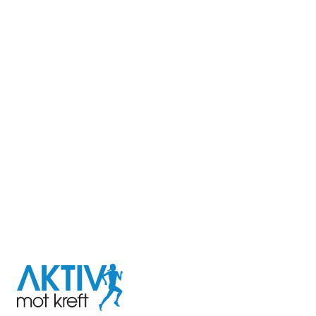
I samarbeid med
Aktiv
mot
kreft