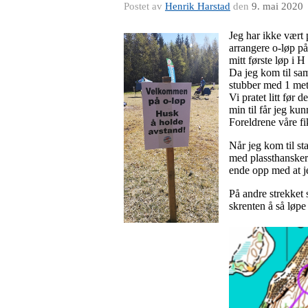
Postet av
Henrik Harstad
den
9. mai 2020
Jeg har ikke vært 
arrangere o-løp på
mitt første løp i 
Da jeg kom til sam
stubber med 1 met
Vi pratet litt før d
min til får jeg kunn
Foreldrene våre fi
Når jeg kom til st
med plassthansker 
ende opp med at je
På andre strekket s
skrenten å så løpe