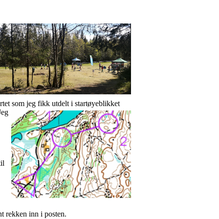
et som jeg fikk utdelt i startøyeblikket
Jeg
il
nt rekken inn i posten.