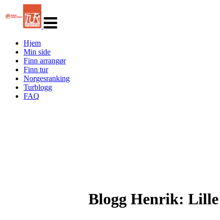
Veksle
navigasjon
Hjem
Min side
Finn arrangør
Finn tur
Norgesranking
Turblogg
FAQ
Blogg Henrik: Lill