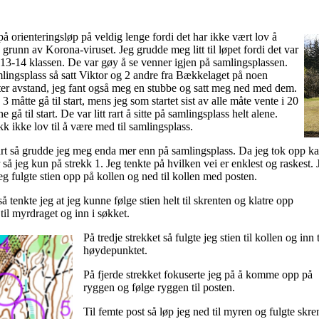
på orienteringsløp på veldig lenge fordi det har ikke vært lov å
 grunn av Korona-viruset. Jeg grudde meg litt til løpet fordi det var
H 13-14 klassen. De var gøy å se venner igjen på samlingsplassen.
lingsplass så satt Viktor og 2 andre fra Bækkelaget på noen
er avstand, jeg fant også meg en stubbe og satt meg ned med dem.
e 3 måtte gå til start, mens jeg som startet sist av alle måte vente i 20
e gå til start. De var litt rart å sitte på samlingsplass helt alene.
kk ikke lov til å være med til samlingsplass.
art så grudde jeg meg enda mer enn på samlingsplass. Da jeg tok opp kart
så jeg kun på strekk 1. Jeg tenkte på hvilken vei er enklest og raskest.
g fulgte stien opp på kollen og ned til kollen med posten.
å tenkte jeg at jeg kunne følge stien helt til skrenten og klatre opp
 til myrdraget og inn i søkket.
På tredje strekket så fulgte jeg stien til kollen og inn t
høydepunktet.
På fjerde strekket fokuserte jeg på å komme opp på
ryggen og følge ryggen til posten.
Til femte post så løp jeg ned til myren og fulgte skre