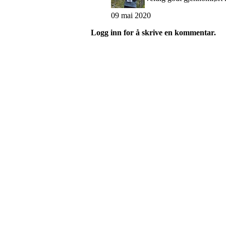
09 mai 2020
Logg inn for å skrive en kommentar.
Turorientering.no er den offisielle portalen for
© 2022 — Norges Orienteringsforbund
Info