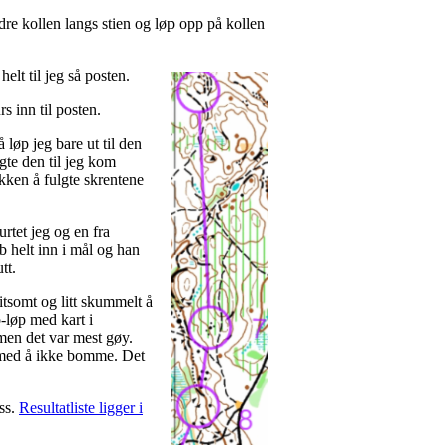
andre kollen langs stien og løp opp på kollen
elt til jeg så posten.
s inn til posten.
å løp jeg bare ut til den
lgte den til jeg kom
kken å fulgte skrentene
urtet jeg og en fra
 helt inn i mål og han
tt.
itsomt og litt skummelt å
o-løp med kart i
 men det var mest gøy.
med å ikke bomme. Det
ss.
Resultatliste ligger i