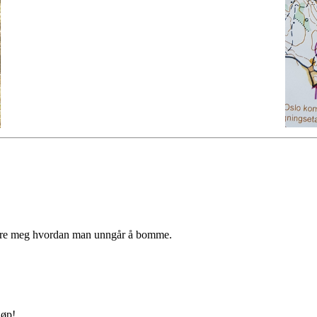
ære meg hvordan man unngår å bomme.
løp!