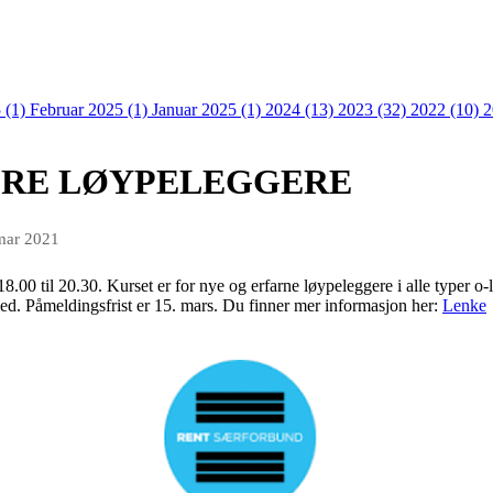
 (1)
Februar 2025 (1)
Januar 2025 (1)
2024 (13)
2023 (32)
2022 (10)
2
ERE LØYPELEGGERE
mar 2021
8.00 til 20.30. Kurset er for nye og erfarne løypeleggere i alle typer o-
med. Påmeldingsfrist er 15. mars. Du finner mer informasjon her:
Lenke