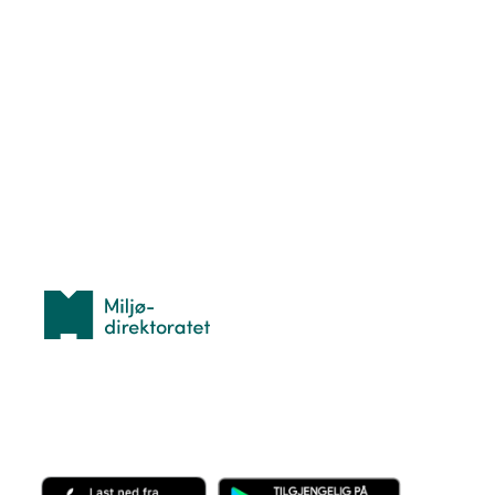
Nyttige ressurser
Hva er TurOrientering?
Lær orientering
Idrettsbutikken
Personvern
Med støtte fra
Miljødirektoratet
Last ned appen her