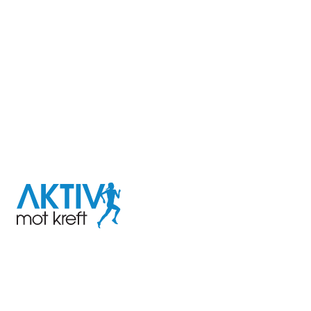
I samarbeid med
Aktiv
mot
kreft