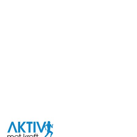
I samarbeid med
Aktiv
mot
kreft