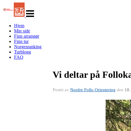
Veksle
navigasjon
Hjem
Min side
Finn arrangør
Finn tur
Norgesranking
Turblogg
FAQ
Vi deltar på Follok
Postet av
Nordre Follo Orientering
den
18.