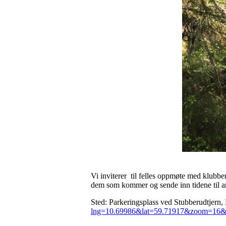
Vi inviterer til felles oppmøte med klubben
dem som kommer og sende inn tidene til a
Sted: Parkeringsplass ved Stubberudtjern, 
lng=10.69986&lat=59.71917&zoom=16&m