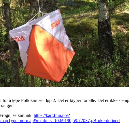
 for å løpe Follokarusell løp 2. Det er løyper for alle. Det er ikke stem
rrangør.
Frogn, se kartlink:
https://kart.finn.no/?
apType=normap&markers=10.69190,59.72037,r,Brukerdefinert