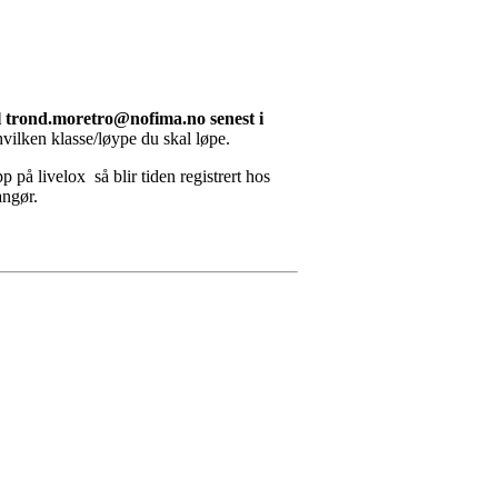
til trond.moretro@nofima.no senest i
ilken klasse/løype du skal løpe.
på livelox så blir tiden registrert hos
angør.