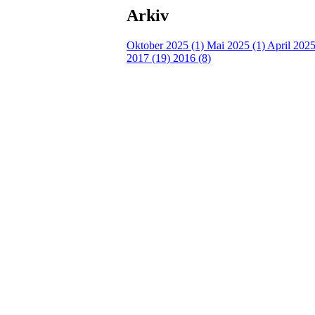
Arkiv
Oktober 2025 (1)
Mai 2025 (1)
April 2025
2017 (19)
2016 (8)
Turorientering.no er den offisielle portalen for
© 2022 — Norges Orienteringsforbund
Info