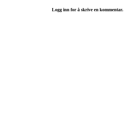
Logg inn for å skrive en kommentar.
Turorientering.no er den offisielle portalen for
© 2022 — Norges Orienteringsforbund
Info
Brukerstøtte
Blogg