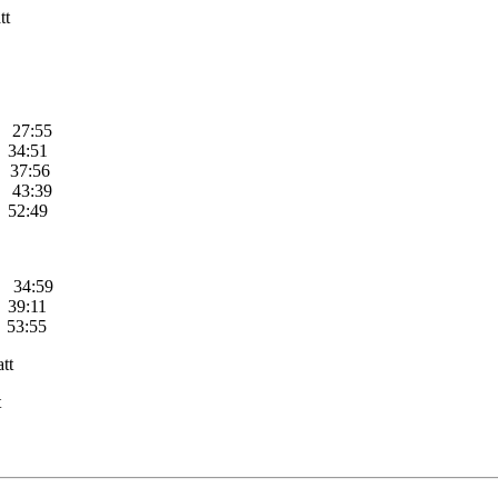
t
 27:55
34:51
7:56
3:39
2:49
4:59
:11
3:55
tt
t