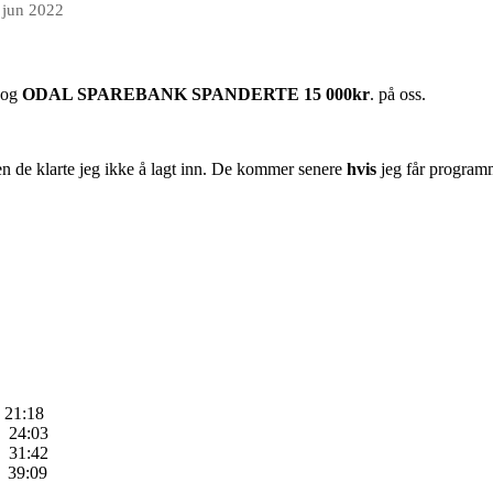
 jun 2022
 og
ODAL SPAREBANK SPANDERTE 15 000kr
. på oss.
n de klarte jeg ikke å lagt inn. De kommer senere
hvis
jeg får programm
1:18
4:03
1:42
9:09