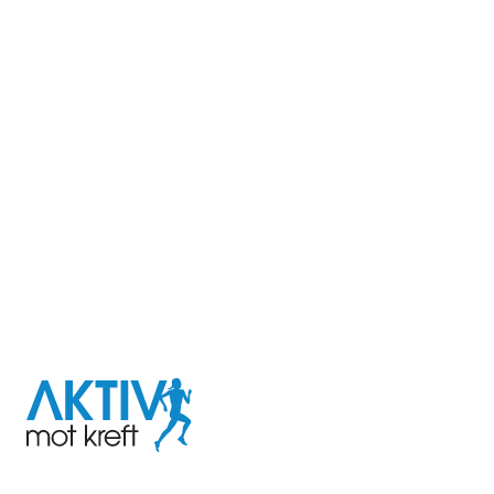
I samarbeid med
Aktiv
mot
kreft