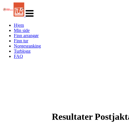
Veksle
navigasjon
Hjem
Min side
Finn arrangør
Finn tur
Norgesranking
Turblogg
FAQ
Resultater Postjakt