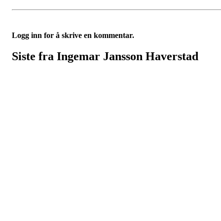
Logg inn for å skrive en kommentar.
Siste fra Ingemar Jansson Haverstad
Turorientering.no er den offisielle portalen for
turorientering på nett fra Norges
Orienteringsforbund.