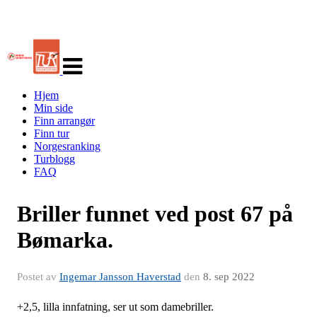
Veksle
navigasjon
Hjem
Min side
Finn arrangør
Finn tur
Norgesranking
Turblogg
FAQ
Briller funnet ved post 67 på
Bømarka.
Postet av
Ingemar Jansson Haverstad
den
8. sep 2022
+2,5, lilla innfatning, ser ut som damebriller.