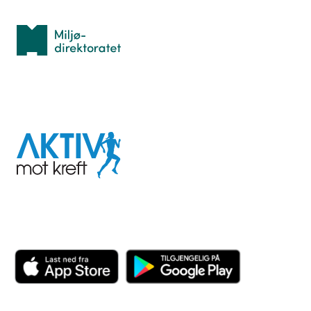
Miljødirektoratet
I samarbeid med
Aktiv
mot
kreft
Last ned appen her