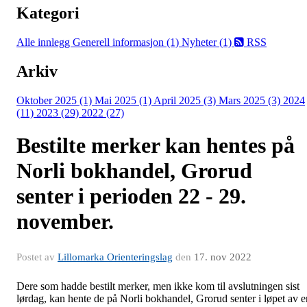
Kategori
Alle innlegg
Generell informasjon (1)
Nyheter (1)
RSS
Arkiv
Oktober 2025 (1)
Mai 2025 (1)
April 2025 (3)
Mars 2025 (3)
2024
(11)
2023 (29)
2022 (27)
Bestilte merker kan hentes på
Norli bokhandel, Grorud
senter i perioden 22 - 29.
november.
Postet av
Lillomarka Orienteringslag
den
17. nov 2022
Dere som hadde bestilt merker, men ikke kom til avslutningen sist
lørdag, kan hente de på Norli bokhandel, Grorud senter i løpet av e