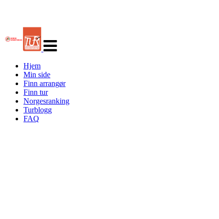
Veksle
navigasjon
Hjem
Min side
Finn arrangør
Finn tur
Norgesranking
Turblogg
FAQ