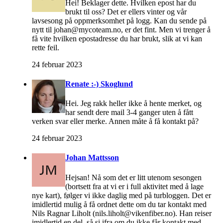
Hei! Beklager dette. Hvilken epost har du
brukt til oss? Det er ellers vinter og vår
lavsesong på oppmerksomhet på logg. Kan du sende på
nytt til johan@mycoteam.no, er det fint. Men vi trenger å
få vite hvilken epostadresse du har brukt, slik at vi kan
rette feil.
24 februar 2023
Renate :-) Skoglund
Hei. Jeg rakk heller ikke å hente merket, og
har sendt dere mail 3-4 ganger uten å fått
verken svar eller merke. Annen måte å få kontakt på?
24 februar 2023
Johan Mattsson
Hejsan! Nå som det er litt utenom sesongen
(bortsett fra at vi er i full aktivitet med å lage
nye kart), følger vi ikke daglig med på turbloggen. Det er
imidlertid mulig å få ordnet dette om du tar kontakt med
Nils Ragnar Liholt (nils.liholt@vikenfiber.no). Han reiser
imidlertid en del, så si ifra om du ikke får kontakt med