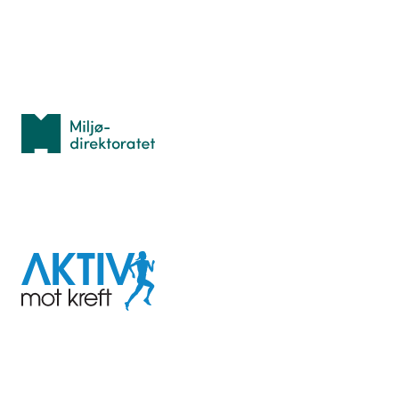
Personvern
Med støtte fra
Miljødirektoratet
I samarbeid med
Aktiv
mot
kreft
Last ned appen her