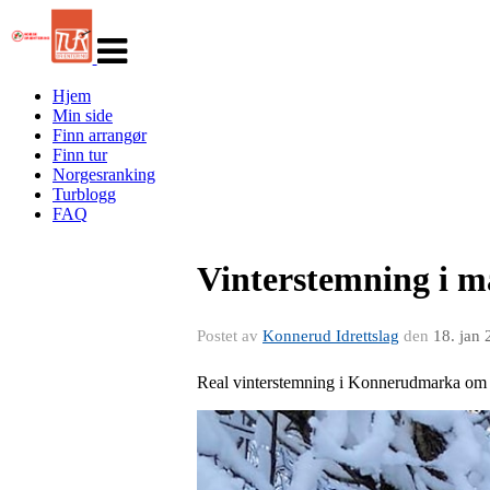
Veksle
navigasjon
Hjem
Min side
Finn arrangør
Finn tur
Norgesranking
Turblogg
FAQ
Vinterstemning i 
Postet av
Konnerud Idrettslag
den
18. jan
Real vinterstemning i Konnerudmarka om