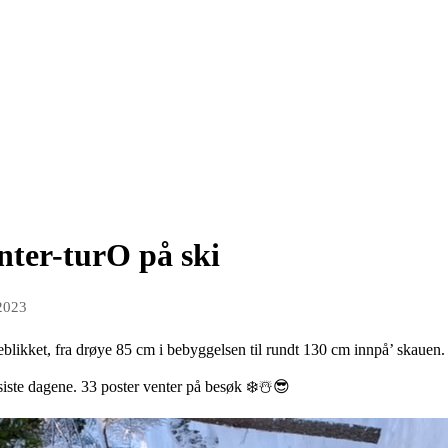
nter-turO på ski
 2023
blikket, fra drøye 85 cm i bebyggelsen til rundt 130 cm innpå’ skauen.
 siste dagene. 33 poster venter på besøk ❄️☃️😎