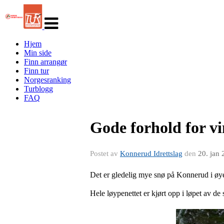
Veksle
navigasjon
Hjem
Min side
Finn arrangør
Finn tur
Norgesranking
Turblogg
FAQ
Gode forhold for vi
Postet av
Konnerud Idrettslag
den
20. jan
Det er gledelig mye snø på Konnerud i øye
Hele løypenettet er kjørt opp i løpet av de