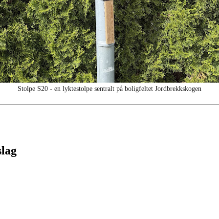
Stolpe S20 - en lyktestolpe sentralt på boligfeltet Jordbrekkskogen
slag