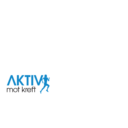
I samarbeid med
Aktiv
mot
kreft