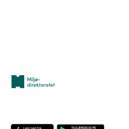
Nyttige ressurser
Hva er TurOrientering?
Lær orientering
Idrettsbutikken
Personvern
Med støtte fra
Miljødirektoratet
Last ned appen her