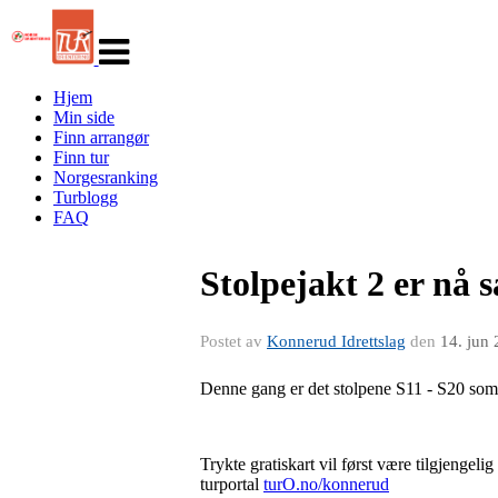
Veksle
navigasjon
Hjem
Min side
Finn arrangør
Finn tur
Norgesranking
Turblogg
FAQ
Stolpejakt 2 er nå s
Postet av
Konnerud Idrettslag
den
14. jun
Denne gang er det stolpene S11 - S20 som 
Trykte gratiskart vil først være tilgjengeli
turportal
turO.no/konnerud