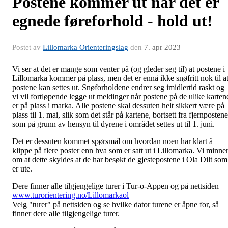
Postene kommer ut når det er
egnede føreforhold - hold ut!
Postet av
Lillomarka Orienteringslag
den
7. apr 2023
Vi ser at det er mange som venter på (og gleder seg til) at postene i
Lillomarka kommer på plass, men det er ennå ikke snøfritt nok til a
postene kan settes ut. Snøforholdene endrer seg imidlertid raskt og
vi vil fortløpende legge ut meldinger når postene på de ulike karten
er på plass i marka. Alle postene skal dessuten helt sikkert være på
plass til 1. mai, slik som det står på kartene, bortsett fra fjernpostene
som på grunn av hensyn til dyrene i området settes ut til 1. juni.
Det er dessuten kommet spørsmål om hvordan noen har klart å
klippe på flere poster enn hva som er satt ut i Lillomarka. Vi minne
om at dette skyldes at de har besøkt de gjestepostene i Ola Dilt som
er ute.
Dere finner alle tilgjengelige turer i Tur-o-Appen og på nettsiden
www.turorientering.no/Lillomarkaol
Velg "turer" på nettsiden og se hvilke dator turene er åpne for, så
finner dere alle tilgjengelige turer.