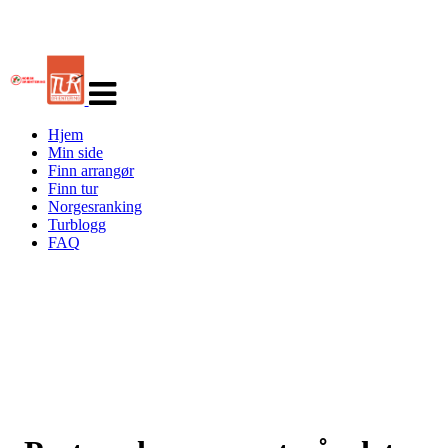
Veksle
navigasjon
Hjem
Min side
Finn arrangør
Finn tur
Norgesranking
Turblogg
FAQ