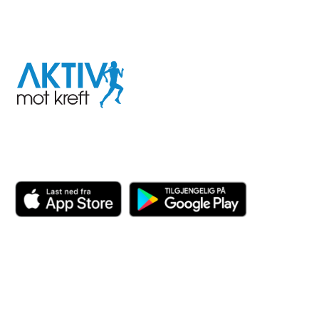
I samarbeid med
Aktiv
mot
kreft
Last ned appen her