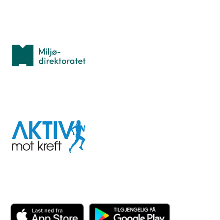
Med støtte fra
Miljødirektoratet
I samarbeid med
Aktiv
mot
kreft
Last ned appen her