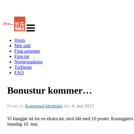
Veksle
navigasjon
Hjem
Min side
Finn arrangør
Finn tur
Norgesranking
Turblogg
FAQ
Bonustur kommer…
Postet av
Konnerud Idrettslag
den
4. mai 2023
Vi klargjør nå for en ekstra tur, nivå blå med 10 poster. Kunngjøres
mandag 10. mai.