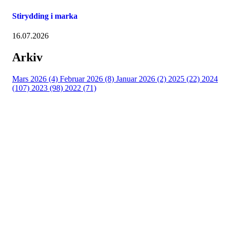
Stirydding i marka
16.07.2026
Arkiv
Mars 2026 (4)
Februar 2026 (8)
Januar 2026 (2)
2025 (22)
2024
(107)
2023 (98)
2022 (71)
Turorientering.no er den offisielle portalen for
turorientering på nett fra Norges
Orienteringsforbund.