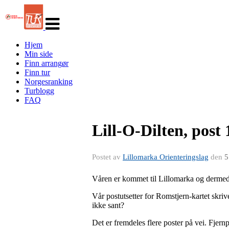
Veksle
navigasjon
Hjem
Min side
Finn arrangør
Finn tur
Norgesranking
Turblogg
FAQ
Lill-O-Dilten, post
Postet av
Lillomarka Orienteringslag
den
5
Våren er kommet til Lillomarka og dermed e
Vår postutsetter for Romstjern-kartet skrive
ikke sant?
Det er fremdeles flere poster på vei. Fjern