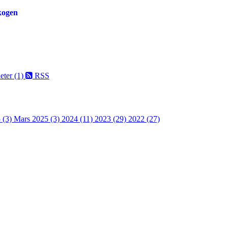
skogen
eter (1)
RSS
 (3)
Mars 2025 (3)
2024 (11)
2023 (29)
2022 (27)
 turorientering på nett fra Norges Orienteringsforb