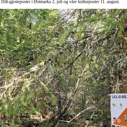
 Dilt-gjesteposter i Østmarka 2. juli og våre kulturposter 11. august.