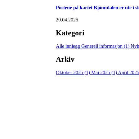
Postene på kartet Bjønndalen er ute i 
20.04.2025
Kategori
Alle innlegg
Generell informasjon (1)
Nyh
Arkiv
Oktober 2025 (1)
Mai 2025 (1)
April 2025
Turorientering.no er den offisielle portalen for