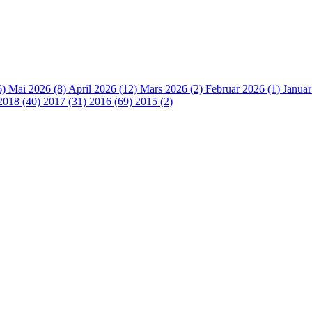
6)
Mai 2026 (8)
April 2026 (12)
Mars 2026 (2)
Februar 2026 (1)
Januar
2018 (40)
2017 (31)
2016 (69)
2015 (2)
 turorientering på nett fra Norges Orienteringsforb