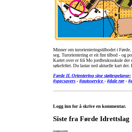
Minner om turorienteringstilbodet i Førde. 
seg. Turorientering er eit fint tilbod - og 
Kartet over er frå Mo jordbrukssskule der 
søkefeltet. Du lastar ned aktuelle kart der. 
Førde IL Orientering sine støttespelarar:
#specsavers
-
#autoservice
-
#dale rør
-
#e
Logg inn for å skrive en kommentar.
Siste fra Førde Idrettslag