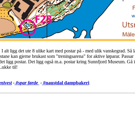
I alt ligg det ute 8 ulike kart med postar på - med ulik vanskegrad. Så l
postane kan gjerne brukast som "treningsarena" for aktive løparar. Passar
det ligg postar. Det ligg også m.a. postar kring Sunnfjord Museum. Gå i
Lukke til!
nivest
-
#spar førde
-
#
naustdal dampbakeri