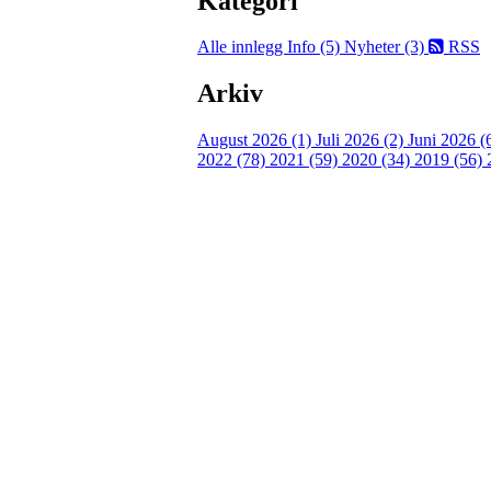
Kategori
Alle innlegg
Info (5)
Nyheter (3)
RSS
Arkiv
August 2026 (1)
Juli 2026 (2)
Juni 2026 (
2022 (78)
2021 (59)
2020 (34)
2019 (56)
Turorientering.no er den offisielle portalen for
© 2022 — Norges Orienteringsforbund