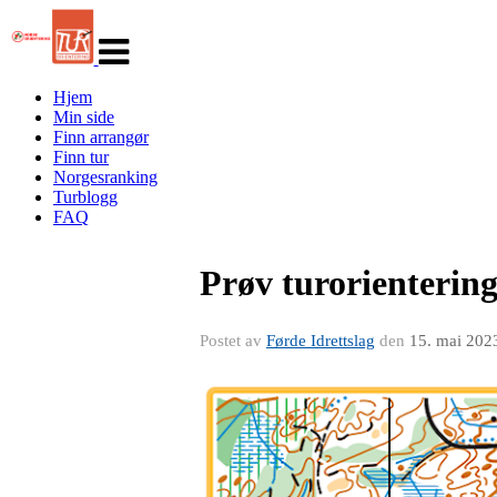
Veksle
navigasjon
Hjem
Min side
Finn arrangør
Finn tur
Norgesranking
Turblogg
FAQ
Prøv turorienterin
Postet av
Førde Idrettslag
den
15. mai 202