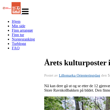
Veksle
navigasjon
Hjem
Min side
Finn arrangør
Finn tur
Norgesranking
Turblogg
FAQ
Årets kulturposter 
Postet av
Lillomarka Orienteringslag
den
5
Nå kan dere gå ut og se etter de 12 gjenvæ
Store Ravnkollbakken på bildet. Den finner