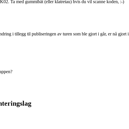
t K02. Ta med gummibåt (eller klatretau) hvis du vil scanne koden, :-)
ndring i tillegg til publiseringen av turen som ble gjort i går, er nå gjort
 appen?
nteringslag