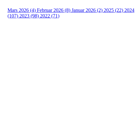
Mars 2026 (4)
Februar 2026 (8)
Januar 2026 (2)
2025 (22)
2024
(107)
2023 (98)
2022 (71)
Turorientering.no er den offisielle portalen for
turorientering på nett fra Norges
Orienteringsforbund.
© 2022 — Norges Orienteringsforbund