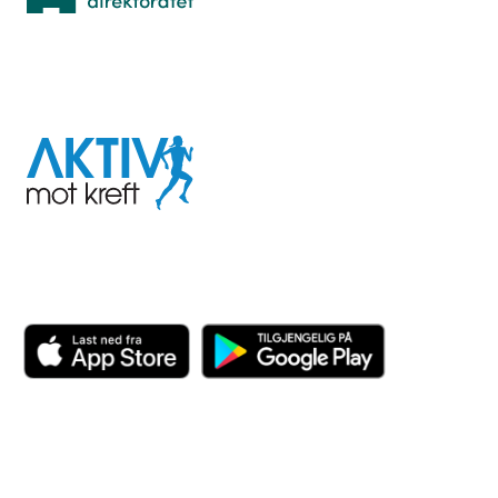
I samarbeid med
Aktiv
mot
kreft
Last ned appen her