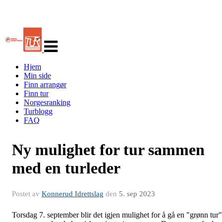
Veksle
navigasjon
Hjem
Min side
Finn arrangør
Finn tur
Norgesranking
Turblogg
FAQ
Ny mulighet for tur sammen
med en turleder
Postet av
Konnerud Idrettslag
den
5. sep 2023
Torsdag 7. september blir det igjen mulighet for å gå en "grønn tur"