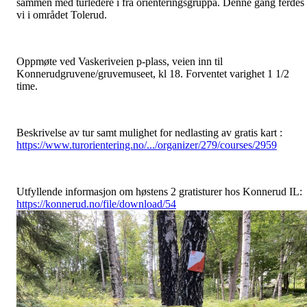
sammen med turledere i fra orienteringsgruppa. Denne gang ferdes
vi i området Tolerud.
Oppmøte ved Vaskeriveien p-plass, veien inn til
Konnerudgruvene/gruvemuseet, kl 18. Forventet varighet 1 1/2
time.
Beskrivelse av tur samt mulighet for nedlasting av gratis kart :
https://www.turorientering.no/.../organizer/279/courses/2959
Utfyllende informasjon om høstens 2 gratisturer hos Konnerud IL:
https://konnerud.no/file/download/54