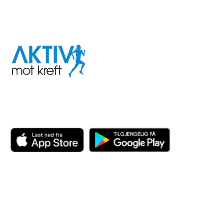
I samarbeid med
Aktiv
mot
kreft
Last ned appen her