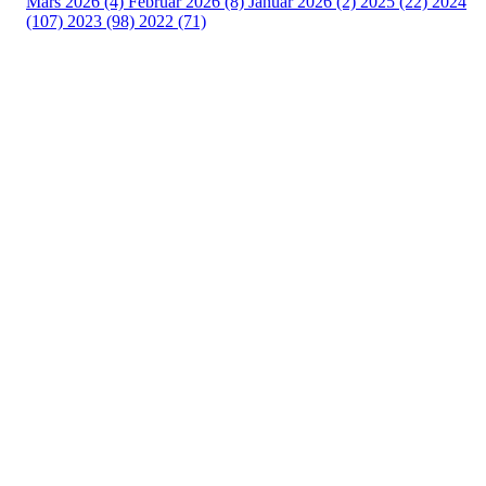
Mars 2026 (4)
Februar 2026 (8)
Januar 2026 (2)
2025 (22)
2024
(107)
2023 (98)
2022 (71)
Turorientering.no er den offisielle portalen for
turorientering på nett fra Norges
Orienteringsforbund.
© 2022 — Norges Orienteringsforbund
Info