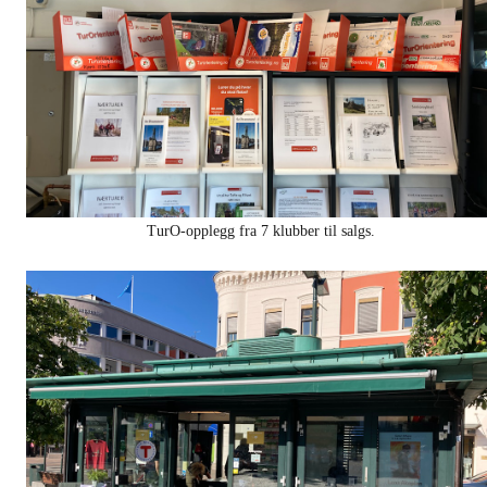
TurO-opplegg fra 7 klubber til salgs.