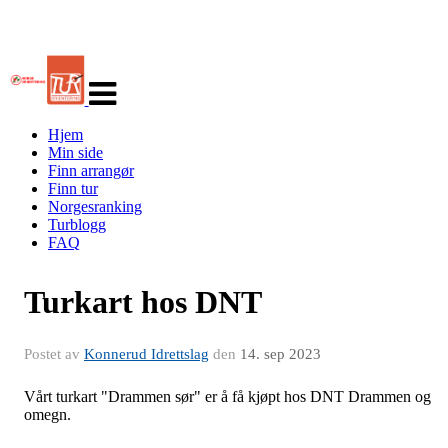
Veksle
navigasjon
Hjem
Min side
Finn arrangør
Finn tur
Norgesranking
Turblogg
FAQ
Turkart hos DNT
Postet av
Konnerud Idrettslag
den
14. sep 2023
Vårt turkart "Drammen sør" er å få kjøpt hos DNT Drammen og
omegn.