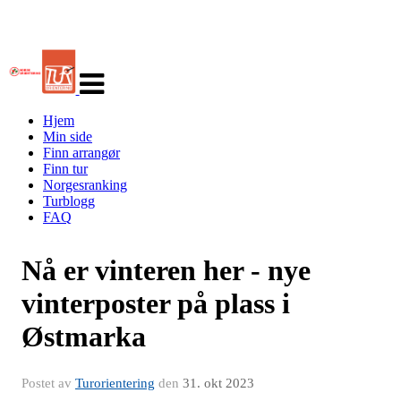
Veksle
navigasjon
Hjem
Min side
Finn arrangør
Finn tur
Norgesranking
Turblogg
FAQ
Nå er vinteren her - nye
vinterposter på plass i
Østmarka
Postet av
Turorientering
den
31. okt 2023