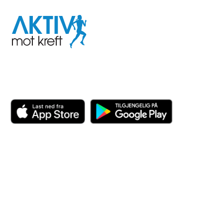
Aktiv
mot
kreft
Last ned appen her