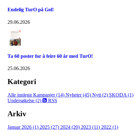
Endelig TurO på Gol!
29.06.2026
Ta 60 poster for å feire 60 år med TurO!
25.06.2026
Kategori
Alle innlegg
Kampanjer (14)
Nyheter (45)
Nytt (2)
SKODA (1)
Undersøkelse (2)
RSS
Arkiv
Januar 2026 (1)
2025 (27)
2024 (20)
2023 (11)
2022 (1)