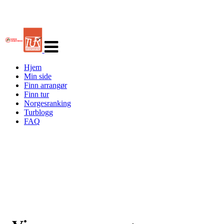
Veksle
navigasjon
Hjem
Min side
Finn arrangør
Finn tur
Norgesranking
Turblogg
FAQ