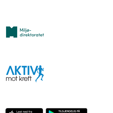
Med støtte fra
Miljødirektoratet
I samarbeid med
Aktiv
mot
kreft
Last ned appen her