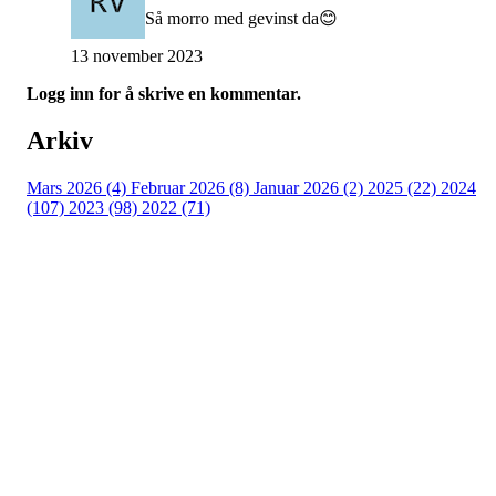
Så morro med gevinst da😊
13 november 2023
Logg inn for å skrive en kommentar.
Arkiv
Mars 2026 (4)
Februar 2026 (8)
Januar 2026 (2)
2025 (22)
2024
(107)
2023 (98)
2022 (71)
Turorientering.no er den offisielle portalen for
turorientering på nett fra Norges
Orienteringsforbund.