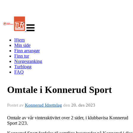
Veksle
navigasjon
Hjem
Min side
Finn arrangør
Finn tur
Norgesranking
Turblogg
FAQ
Omtale i Konnerud Sport
Postet av
Konnerud Idrettslag
den
20. des 2023
Omtale av vår vinteraktivitet over 2 sider, i klubbavisa Konnerud
Sport 2/23.