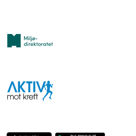
Med støtte fra
Miljødirektoratet
I samarbeid med
Aktiv
mot
kreft
Last ned appen her