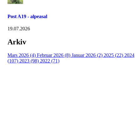
Post A19 - alpeasal
19.07.2026
Arkiv
Mars 2026 (4)
Februar 2026 (8)
Januar 2026 (2)
2025 (22)
2024
(107)
2023 (98)
2022 (71)
Turorientering.no er den offisielle portalen for
turorientering på nett fra Norges
Orienteringsforbund.