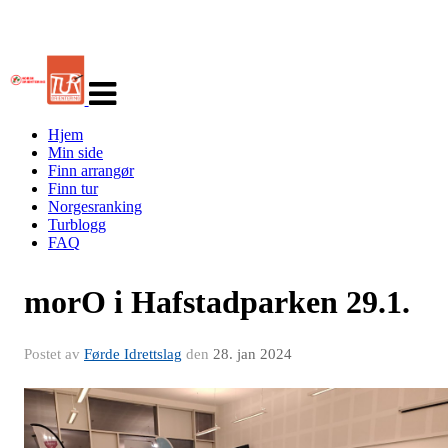
Veksle
navigasjon
Hjem
Min side
Finn arrangør
Finn tur
Norgesranking
Turblogg
FAQ
morO i Hafstadparken 29.1.
Postet av
Førde Idrettslag
den
28. jan 2024