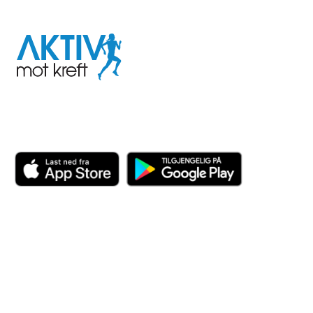
I samarbeid med
Aktiv
mot
kreft
Last ned appen her