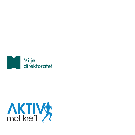
Hva er TurOrientering?
Lær orientering
Idrettsbutikken
Personvern
Med støtte fra
Miljødirektoratet
I samarbeid med
Aktiv
mot
kreft