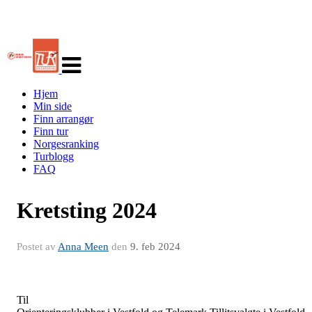
Veksle
navigasjon
Hjem
Min side
Finn arrangør
Finn tur
Norgesranking
Turblogg
FAQ
Kretsting 2024
Postet av
Anna Meen
den
9. feb 2024
Til