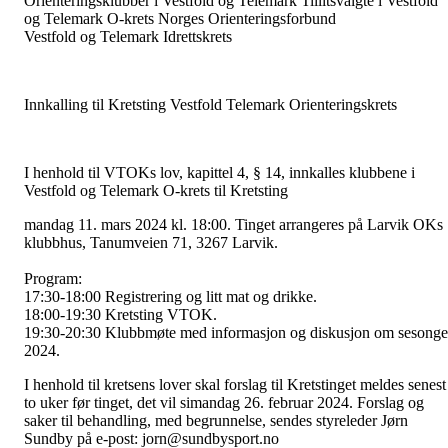
Orienteringsklubber i Vestfold og Telemark Tillitsvalgte i Vestfold
og Telemark O-krets Norges Orienteringsforbund
Vestfold og Telemark Idrettskrets
Innkalling til Kretsting Vestfold Telemark Orienteringskrets
I henhold til VTOKs lov, kapittel 4, § 14, innkalles klubbene i
Vestfold og Telemark O-krets til Kretsting
mandag 11. mars 2024 kl. 18:00. Tinget arrangeres på Larvik OKs
klubbhus, Tanumveien 71, 3267 Larvik.
Program:
17:30-18:00 Registrering og litt mat og drikke.
18:00-19:30 Kretsting VTOK.
19:30-20:30 Klubbmøte med informasjon og diskusjon om sesong
2024.
I henhold til kretsens lover skal forslag til Kretstinget meldes senest
to uker før tinget, det vil simandag 26. februar 2024. Forslag og
saker til behandling, med begrunnelse, sendes styreleder Jørn
Sundby på e-post: jorn@sundbysport.no