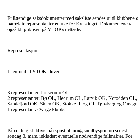
Fullstendige saksdokumenter med saksliste sendes ut til klubbene o
påmeldte representanter én uke før Kretstinget. Dokumentene vil
også bli publisert på VTOKs nettside.
Representasjon:
I henhold til VTOKs lover:
3 representanter: Porsgrunn OL
2 representanter: Bø OL, Hedrum OL, Larvik OK, Notodden OL,
Sandefjord OK, Skien OK, Stokke IL og OL Tønsberg og Omegn.
1 representant: Øvrige klubber
Påmelding klubbvis på e-post til jorn@sundbysport.no senest
søndag 3. mars, inkludert eventuelle nødvendige fullmakter. For