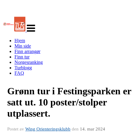
Veksle
navigasjon
Hjem
Min side
Finn arrangør
Finn tur
Norgesranking
Turblogg
FAQ
Grønn tur i Festingsparken er
satt ut. 10 poster/stolper
utplassert.
Postet av
Wing Orienteringsklubb
den
14. mar 2024