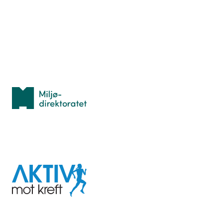
Lær orientering
Idrettsbutikken
Personvern
Med støtte fra
Miljødirektoratet
I samarbeid med
Aktiv
mot
kreft