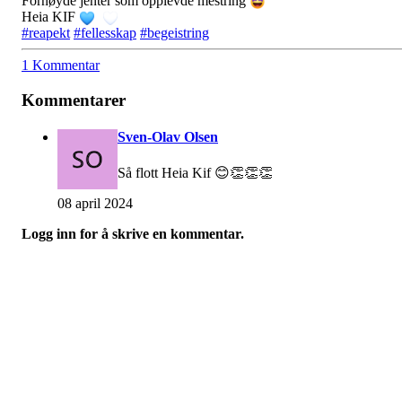
Fornøyde jenter som opplevde mestring
Heia KIF
#reapekt
#fellesskap
#begeistring
1 Kommentar
Kommentarer
Sven-Olav Olsen
Så flott Heia Kif 😊👏👏👏
08 april 2024
Logg inn for å skrive en kommentar.
Turorientering.no er den offisielle portalen for