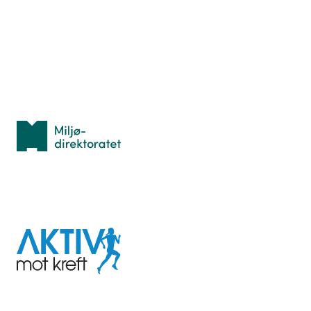
Lær orientering
Idrettsbutikken
Personvern
Med støtte fra
Miljødirektoratet
I samarbeid med
Aktiv
mot
kreft