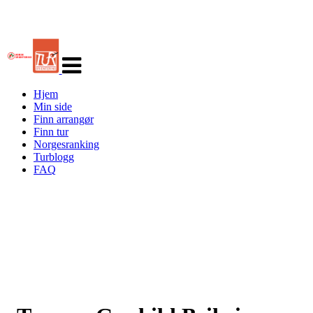
Veksle
navigasjon
Hjem
Min side
Finn arrangør
Finn tur
Norgesranking
Turblogg
FAQ