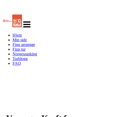
Veksle
navigasjon
Hjem
Min side
Finn arrangør
Finn tur
Norgesranking
Turblogg
FAQ