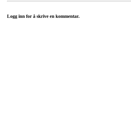
Logg inn for å skrive en kommentar.
Turorientering.no er den offisielle portalen for
turorientering på nett fra Norges
Orienteringsforbund.
© 2022 — Norges Orienteringsforbund