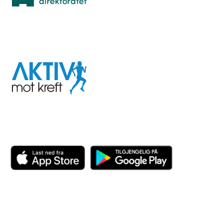
I samarbeid med
Aktiv
mot
kreft
Last ned appen her