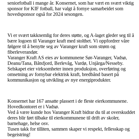
seniorfotball i mange år. Konsernet, som har vært en svært viktig
sponsor for KIF fotball, har valgt å fornye samarbeidet som
hovedsponsor også for 2024 sesongen.
Vi er svært takknemlig for deres støtte, og A-laget gleder seg til å
bære logoen til Varanger kraft med stolthet. Vi oppfordrer våre
følgere til å benytte seg av Varanger kraft som strøm og
fiberleverandør.
Varanger Kraft AS eies av kommunene Sør-Varanger, Vadsø,
Deanu/Tana, Båtsfjord, Berlevåg, Vardø, Unjàrga/Nesseby.
Selskapet eier virksomheter innen produksjon, overføring og
omsetning av fornybar elektrisk kraft, bredbånd basert på
kommunikasjon og utvikling av nye energiprodukter.
Konsernet har 167 ansatte plassert i de fleste eierkommunene.
Hovedkontoret er i Vadsø.
Ved å være kunde hos Varanger Kraft bidrar du til at overskuddet
deres blir ført tilbake til eierkommunene til drift av skoler,
barnehage, helse osv.
Tusen takk for tilliten, sammen skaper vi respekt, fellesskap og
begeistring!