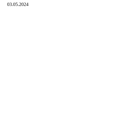
03.05.2024
Turorientering.no er den offisielle portalen for
turorientering på nett fra Norges
Orienteringsforbund.
© 2022 — Norges Orienteringsforbund
Info