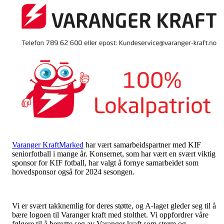
Varanger KraftMarked
har vært samarbeidspartner med KIF
seniorfotball i mange år. Konsernet, som har vært en svært viktig
sponsor for KIF fotball, har valgt å fornye samarbeidet som
hovedsponsor også for 2024 sesongen.
Vi er svært takknemlig for deres støtte, og A-laget gleder seg til å
bære logoen til Varanger kraft med stolthet. Vi oppfordrer våre
følgere til å benytte seg av Varanger kraft som strøm og