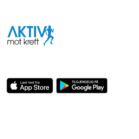
I samarbeid med
Aktiv
mot
kreft
Last ned appen her