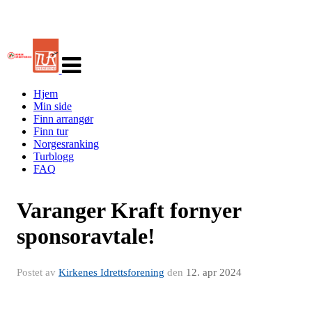
Veksle
navigasjon
Hjem
Min side
Finn arrangør
Finn tur
Norgesranking
Turblogg
FAQ
Varanger Kraft fornyer
sponsoravtale!
Postet av
Kirkenes Idrettsforening
den
12. apr 2024