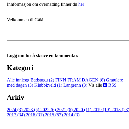
Innformasjon om overnatting finner du
her
Velkommen til Gålå!
Logg inn for å skrive en kommentar.
Kategori
Alle innlegg
Badstugu (2)
FINN FRAM DAGEN (8)
Gratulere
med dagen (3)
Klubbkveld (1)
Langrenn (3)
Vis alle
RSS
Arkiv
2024 (3)
2023 (5)
2022 (6)
2021 (6)
2020 (11)
2019 (19)
2018 (23
2017 (34)
2016 (31)
2015 (52)
2014 (3)