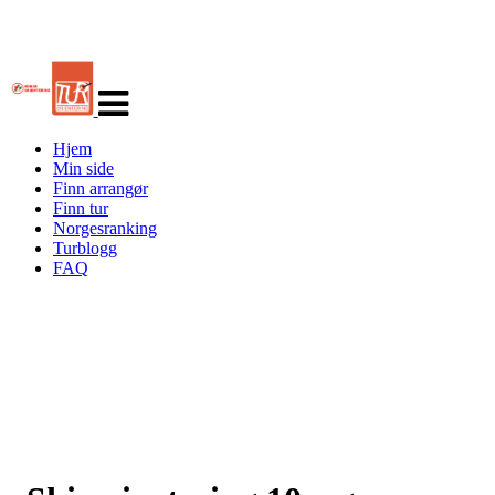
Veksle
navigasjon
Hjem
Min side
Finn arrangør
Finn tur
Norgesranking
Turblogg
FAQ