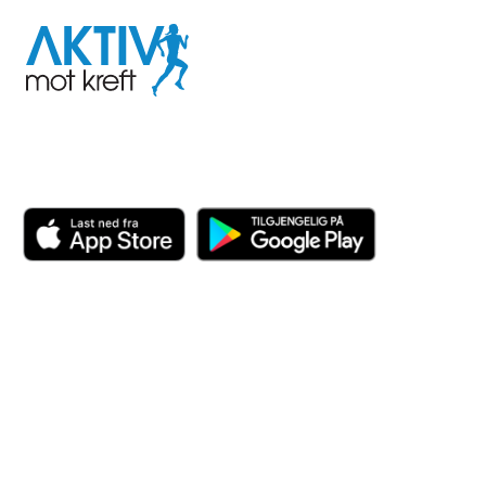
Aktiv
mot
kreft
Last ned appen her