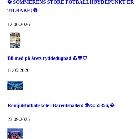
⚽️ SOMMERENS STORE FOTBALLHØYDEPUNKT ER
TILBAKE! ⚽️
12.06.2026
Bli med på årets ryddedugnad 💪💙🤍
11.05.2026
Romjulsfotballskole i Barentshallen! ⚽️&#55356;�
23.09.2025