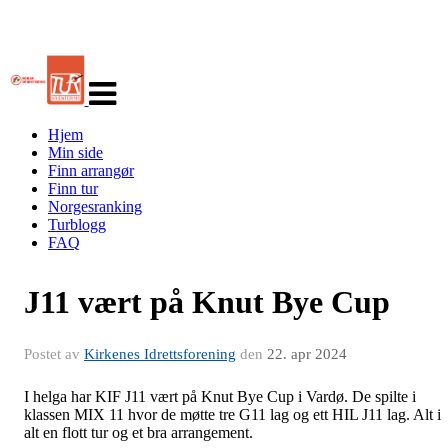
Veksle
navigasjon
Hjem
Min side
Finn arrangør
Finn tur
Norgesranking
Turblogg
FAQ
J11 vært på Knut Bye Cup
Postet av
Kirkenes Idrettsforening
den
22. apr 2024
I helga har KIF J11 vært på Knut Bye Cup i Vardø. De spilte i
klassen MIX 11 hvor de møtte tre G11 lag og ett HIL J11 lag. Alt i
alt en flott tur og et bra arrangement.