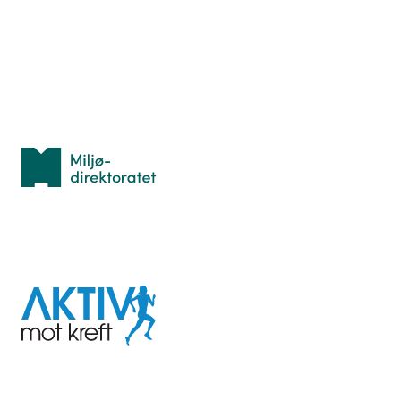
Lær orientering
Idrettsbutikken
Personvern
Med støtte fra
Miljødirektoratet
I samarbeid med
Aktiv
mot
kreft