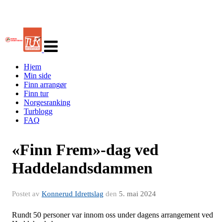
Veksle
navigasjon
Hjem
Min side
Finn arrangør
Finn tur
Norgesranking
Turblogg
FAQ
«Finn Frem»-dag ved
Haddelandsdammen
Postet av
Konnerud Idrettslag
den
5. mai 2024
Rundt 50 personer var innom oss under dagens arrangement ved