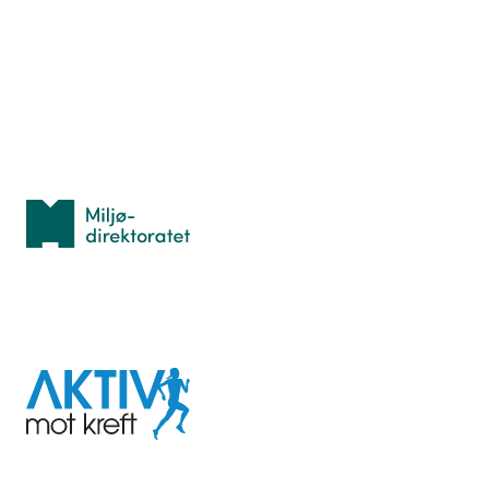
Hva er TurOrientering?
Lær orientering
Idrettsbutikken
Personvern
Med støtte fra
Miljødirektoratet
I samarbeid med
Aktiv
mot
kreft