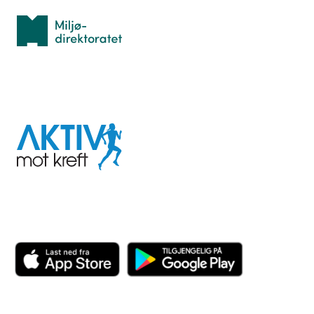
Miljødirektoratet
I samarbeid med
Aktiv
mot
kreft
Last ned appen her