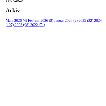
19.07.2026
Arkiv
Mars 2026 (4)
Februar 2026 (8)
Januar 2026 (2)
2025 (22)
2024
(107)
2023 (98)
2022 (71)
Turorientering.no er den offisielle portalen for
turorientering på nett fra Norges
Orienteringsforbund.
© 2022 — Norges Orienteringsforbund