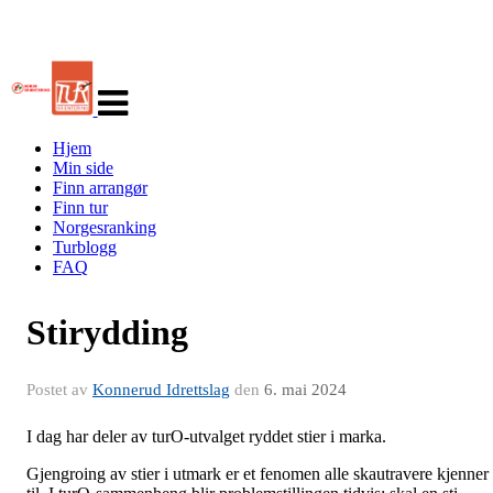
Veksle
navigasjon
Hjem
Min side
Finn arrangør
Finn tur
Norgesranking
Turblogg
FAQ
Stirydding
Postet av
Konnerud Idrettslag
den
6. mai 2024
I dag har deler av turO-utvalget ryddet stier i marka.
Gjengroing av stier i utmark er et fenomen alle skautravere kjenner