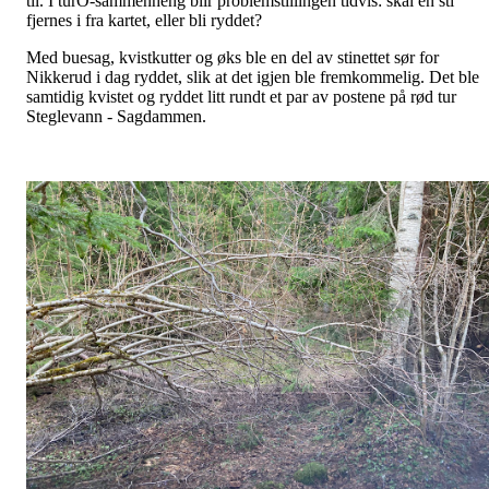
til. I turO-sammenheng blir problemstillingen tidvis: skal en sti
fjernes i fra kartet, eller bli ryddet?
Med buesag, kvistkutter og øks ble en del av stinettet sør for
Nikkerud i dag ryddet, slik at det igjen ble fremkommelig. Det ble
samtidig kvistet og ryddet litt rundt et par av postene på rød tur
Steglevann - Sagdammen.