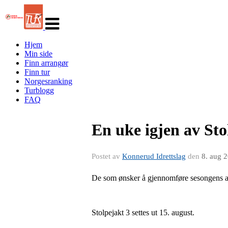
Veksle
navigasjon
Hjem
Min side
Finn arrangør
Finn tur
Norgesranking
Turblogg
FAQ
En uke igjen av Sto
Postet av
Konnerud Idrettslag
den
8. aug 
De som ønsker å gjennomføre sesongens and
Stolpejakt 3 settes ut 15. august.