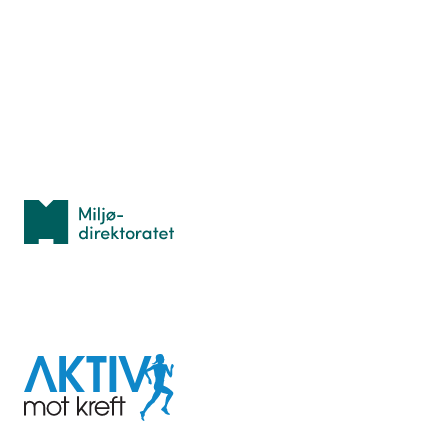
Hva er TurOrientering?
Lær orientering
Idrettsbutikken
Personvern
Med støtte fra
Miljødirektoratet
I samarbeid med
Aktiv
mot
kreft