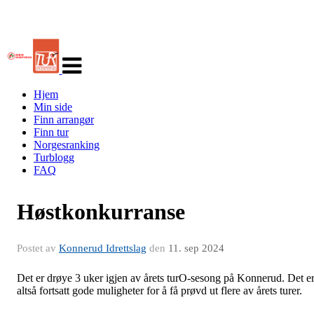
Veksle
navigasjon
Hjem
Min side
Finn arrangør
Finn tur
Norgesranking
Turblogg
FAQ
Høstkonkurranse
Postet av
Konnerud Idrettslag
den
11. sep 2024
Det er drøye 3 uker igjen av årets turO-sesong på Konnerud. Det e
altså fortsatt gode muligheter for å få prøvd ut flere av årets turer.